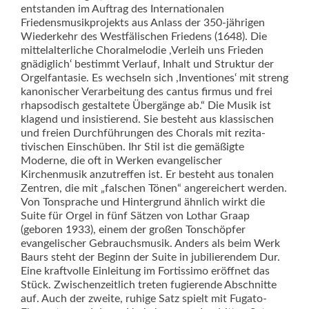
entstanden im Auftrag des Internationalen
Friedensmusikprojekts aus Anlass der 350-jährigen
Wiederkehr des Westfälischen Friedens (1648). Die
mittelalterliche Choralmelodie ,Verleih uns Frieden
gnädiglich‘ bestimmt Verlauf, Inhalt und Struktur der
Orgelfantasie. Es wechseln sich ,Inventiones‘ mit streng
kanonischer Verarbeitung des cantus firmus und frei
rhapsodisch gestaltete Übergänge ab.“ Die Musik ist
klagend und insis­tierend. Sie besteht aus klassischen
und freien Durchführungen des Chorals mit rezita­
tivischen Einschüben. Ihr Stil ist die gemäßigte
Moderne, die oft in Werken evangelischer
Kirchenmusik anzutreffen ist. Er besteht aus tonalen
Zentren, die mit „falschen Tönen“ angereichert werden.
Von Tonsprache und Hintergrund ähnlich wirkt die
Suite für Orgel in fünf Sätzen von Lothar Graap
(geboren 1933), einem der großen Tonschöpfer
evangelischer Gebrauchsmusik. Anders als beim Werk
Baurs steht der Beginn der Suite in jubilierendem Dur.
Eine kraftvolle Einleitung im Fortissimo eröffnet das
Stück. Zwischenzeitlich treten fugierende Abschnitte
auf. Auch der zweite, ruhige Satz spielt mit Fugato-