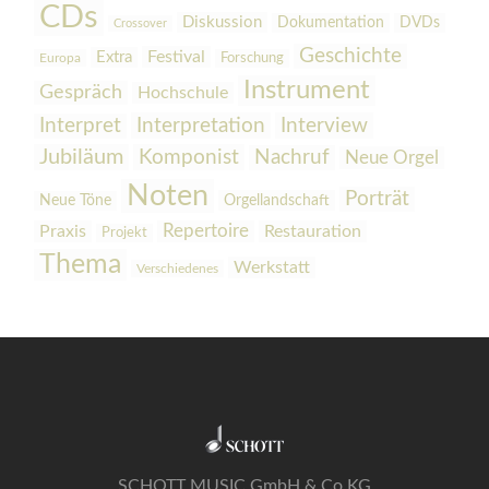
CDs
Diskussion
Dokumentation
DVDs
Crossover
Geschichte
Festival
Extra
Europa
Forschung
Instrument
Gespräch
Hochschule
Interpretation
Interview
Interpret
Jubiläum
Komponist
Nachruf
Neue Orgel
Noten
Porträt
Orgellandschaft
Neue Töne
Praxis
Repertoire
Restauration
Projekt
Thema
Werkstatt
Verschiedenes
SCHOTT MUSIC GmbH & Co KG