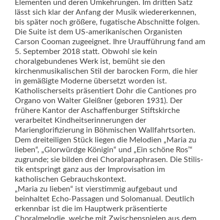
Elementen und deren Umkehrungen. Im dritten Satz
lässt sich klar der Anfang der Musik wiedererkennen,
bis später noch größere, fugatische Abschnitte folgen.
Die Suite ist dem US-amerikanischen Organisten
Carson Cooman zugeeignet. Ihre Uraufführung fand am
5. September 2018 statt. Obwohl sie kein
choralgebundenes Werk ist, bemüht sie den
kirchenmusikalischen Stil der barocken Form, die hier
in gemäßigte Moderne übersetzt worden ist.
Katholischerseits präsentiert Dohr die Cantiones pro
Organo von Walter Gleißner (geboren 1931). Der
frühere Kantor der Aschaffenburger Stiftskirche
verarbeitet Kindheitserinnerungen der
Marienglorifizierung in Böhmischen Wallfahrts­orten.
Dem dreiteiligen Stück liegen die Melodien „Maria zu
lieben“, „Glorwürdge Königin“ und „Ein schöne Ros’“
zugrunde; sie bilden drei Choralparaphrasen. Die Stilis­
tik entspringt ganz aus der Improvisation im
katholischen Gebrauchskontext.
„Maria zu lieben“ ist vierstimmig aufgebaut und
beinhaltet Echo-Passagen und Solomanual. Deutlich
erkennbar ist die im Hauptwerk präsentierte
Choralmelodie, welche mit Zwischenspielen aus dem