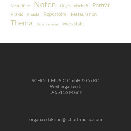
Noten
Porträt
Orgellandschaft
Neue Töne
Praxis
Repertoire
Restauration
Projekt
Thema
Werkstatt
Verschiedenes
SCHOTT MUSIC GmbH & Co KG
Weihergarten 5
D-55116 Mainz
organ.redaktion@schott-music.com