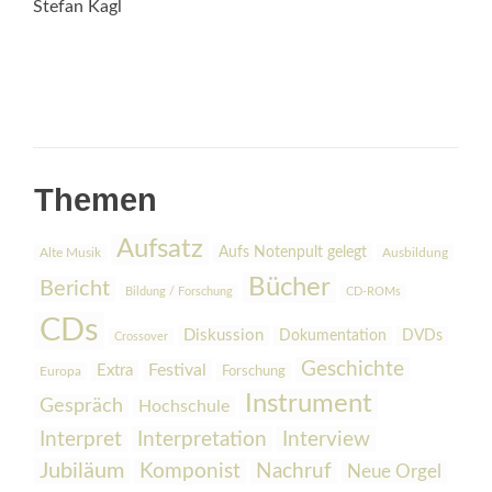
Stefan Kagl
Themen
Aufsatz
Aufs Notenpult gelegt
Alte Musik
Ausbildung
Bücher
Bericht
Bildung / Forschung
CD-ROMs
CDs
Diskussion
Dokumentation
DVDs
Crossover
Geschichte
Festival
Extra
Europa
Forschung
Instrument
Gespräch
Hochschule
Interpretation
Interview
Interpret
Jubiläum
Komponist
Nachruf
Neue Orgel