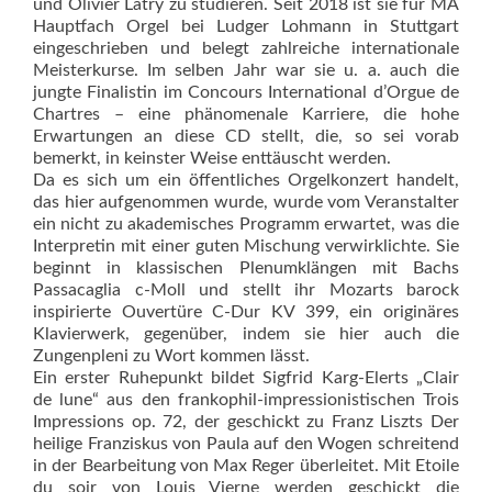
und Olivier Latry zu studieren. Seit 2018 ist sie für MA
Hauptfach Orgel bei Ludger Lohmann in Stuttgart
eingeschrieben und belegt zahlreiche internationale
Meisterkurse. Im selben Jahr war sie u. a. auch die
jungte Finalistin im Concours International d’Orgue de
Chartres – eine phänomenale Karriere, die hohe
Erwartungen an diese CD stellt, die, so sei vorab
bemerkt, in keinster Weise enttäuscht werden.
Da es sich um ein öffentliches Orgelkonzert handelt,
das hier aufgenommen wurde, wurde vom Veranstalter
ein nicht zu akademisches Programm erwartet, was die
Interpretin mit einer guten Mischung verwirklichte. Sie
beginnt in klas­sischen Plenumklängen mit Bachs
Passacaglia c-Moll und stellt ihr Mozarts barock
inspirierte Ouvertüre C-Dur KV 399, ein originäres
Klavierwerk, gegenüber, indem sie hier auch die
Zungenpleni zu Wort kommen lässt.
Ein erster Ruhepunkt bildet Sigfrid Karg-Elerts „Clair
de lune“ aus den frankophil-impressionistischen Trois
Impressions op. 72, der geschickt zu Franz Liszts Der
heilige Franziskus von Paula auf den Wogen schreitend
in der Bearbeitung von Max Reger überleitet. Mit Etoile
du soir von Louis Vierne werden geschickt die