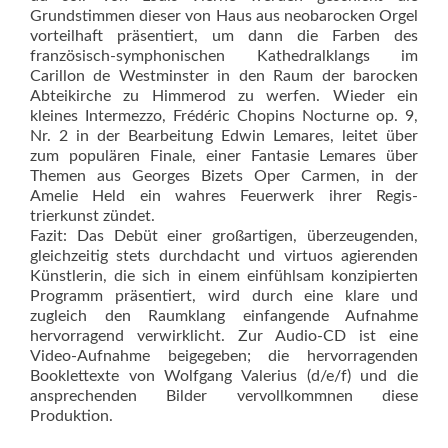
Grundstimmen dieser von Haus aus neobaro­cken Orgel
vorteilhaft präsentiert, um dann die Farben des
französisch-symphonischen Kathedralklangs im
Carillon de Westminster in den Raum der barocken
Abteikirche zu Himmerod zu werfen. Wieder ein
kleines Intermezzo, Frédéric Chopins Nocturne op. 9,
Nr. 2 in der Bearbeitung Edwin Lemares, leitet über
zum populären Finale, einer Fantasie Lemares über
Themen aus Georges Bizets Oper Carmen, in der
Amelie Held ein wahres Feuerwerk ihrer Regis­
trierkunst zündet.
Fazit: Das Debüt einer großar­tigen, überzeugenden,
gleichzeitig stets durchdacht und virtuos agierenden
Künstlerin, die sich in einem einfühlsam konzipierten
Programm präsentiert, wird durch eine klare und
zugleich den Raumklang einfangende Aufnahme
hervorragend verwirklicht. Zur Audio-CD ist eine
Video-Aufnahme beigegeben; die hervorragenden
Booklettexte von Wolfgang Valerius (d/e/f) und die
ansprechenden Bilder vervollkommnen diese
Produktion.