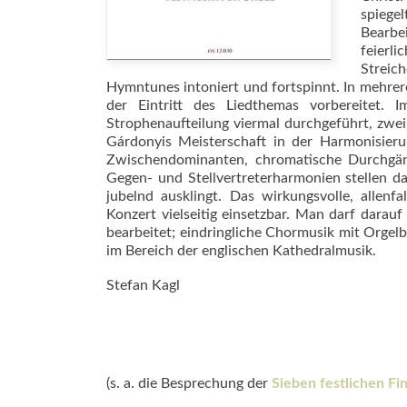
spiege
Bearbe
feierl
Streich
Hymn­tunes intoniert und fortspinnt. In mehr
der Eintritt des Liedthemas vorbereitet.
Strophenaufteilung viermal durchgeführt, zwe
Gárdonyis Meisterschaft in der Harmonisierun
Zwischendominanten, chromatische Durchgäng
Gegen- und Stellvertreterharmonien stellen da
jubelnd ausklingt. Das wirkungsvolle, allenf
Konzert vielseitig einsetzbar. Man darf darau
bearbeitet; eindringliche Chormusik mit Orgelbe
im Bereich der englischen Kathedralmusik.
Stefan Kagl
(s. a. die Besprechung der
Sieben festlichen Fi