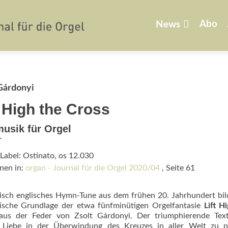
Zum
Inhalt
Abo
News
springen
Gárdonyi
t High the Cross
usik für Orgel
Label: Ostinato, os 12.030
nen in:
organ - Journal für die Orgel 2020/04
, Seite 61
pisch englisches Hymn-Tune aus dem frühen 20. Jahrhundert bil
ische Grundlage der etwa fünfminütigen Orgelfantasie
Lift Hi
us der Feder von Zsolt Gárdonyi. Der triumphierende Texti
i Liebe in der Überwindung des Kreuzes in aller Welt zu pr