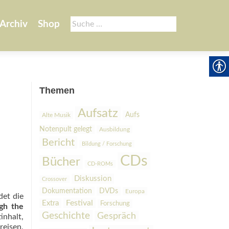
Suche
Archiv
Shop
nach:
Themen
Aufsatz
Aufs
Alte Musik
Notenpult gelegt
Ausbildung
Bericht
Bildung / Forschung
CDs
Bücher
CD-ROMs
Diskussion
Crossover
Dokumentation
DVDs
Europa
det die
Festival
Extra
Forschung
gh the
Geschichte
Gespräch
nhalt,
eisen,