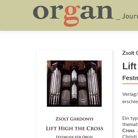
Zsolt 
Lif
Festm
Verlag/
erschie
Ein ty
themat
Cross
a
Christ