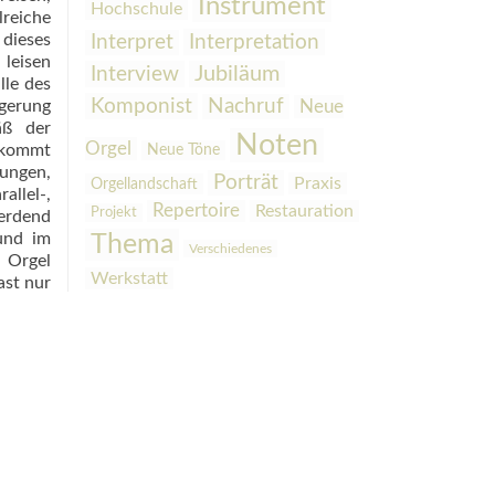
Instrument
Hochschule
reiche
dieses
Interpretation
Interpret
leisen
Interview
Jubiläum
lle des
Komponist
Nachruf
igerung
Neue
äß der
Noten
Orgel
i kommt
Neue Töne
tungen,
Porträt
Praxis
Orgellandschaft
llel-,
Repertoire
Restauration
Projekt
werdend
 und im
Thema
Verschiedenes
d Orgel
Werkstatt
ast nur