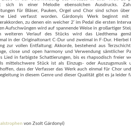
lt sich in einer Melodie ebensolchen Ausdrucks. Zahl
itungen für Bläser, Pauken, Orgel und Chor sind schon über 
iche Lied verfasst worden. Gárdonyis Werk beginnt mit 
erakkorden, zu denen ein weicher 2’ im Pedal die ersten Interva
eren Aufschwüngen wird auf spannende Weise in großartiger Ste
 Im weiteren Verlauf des Stücks wird das Liedthema gem
imal in der Originaltonart C-Dur und zweimal in F-Dur. Hierbe
g zur vollen Entfaltung; Akkorde, be­stehend aus Terzschich
e, close und open harmony und Verwendung sämt­licher Para
s Lied in farbigste Schattierungen, bis es rhapsodisch freier 
alls mittelschwere Stück ist als Einzugs- oder Auszugsmusik
f hoffen, dass der Verfasser das Werk auch einmal für Chor un
gleitung in diesem Genre und dieser Qualität gibt es ja leider f
nalstrophen
von Zsolt Gárdonyi)