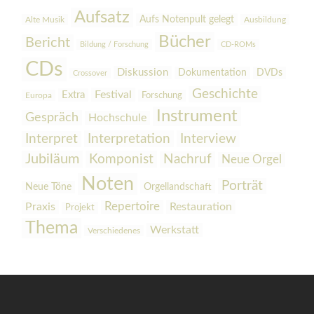
Aufsatz
Aufs Notenpult gelegt
Alte Musik
Ausbildung
Bücher
Bericht
Bildung / Forschung
CD-ROMs
CDs
Diskussion
Dokumentation
DVDs
Crossover
Geschichte
Festival
Extra
Europa
Forschung
Instrument
Gespräch
Hochschule
Interpretation
Interview
Interpret
Jubiläum
Komponist
Nachruf
Neue Orgel
Noten
Porträt
Orgellandschaft
Neue Töne
Praxis
Repertoire
Restauration
Projekt
Thema
Werkstatt
Verschiedenes