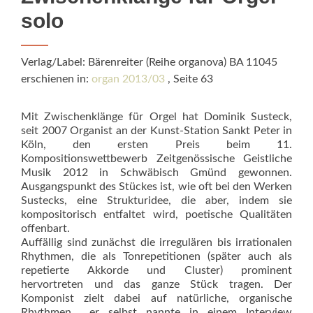
solo
Verlag/Label: Bärenreiter (Reihe organova) BA 11045
erschienen in:
organ 2013/03
, Seite 63
Mit Zwischenklänge für Orgel hat Dominik Susteck,
seit 2007 Organist an der Kunst-Station Sankt Peter in
Köln, den ersten Preis beim 11.
Kompositionswettbewerb Zeitgenössische Geistliche
Musik 2012 in Schwäbisch Gmünd gewonnen.
Ausgangspunkt des Stü­ckes ist, wie oft bei den Werken
Sustecks, eine Strukturidee, die aber, indem sie
kompositorisch entfaltet wird, poetische Qualitäten
offenbart.
Auffällig sind zunächst die irregulären bis irrationalen
Rhythmen, die als Tonrepetitionen (später auch als
repetierte Akkorde und Cluster) prominent
hervortreten und das ganze Stück tragen. Der
Komponist zielt dabei auf natürliche, organische
Rhythmen  er selbst nannte in einem Interview