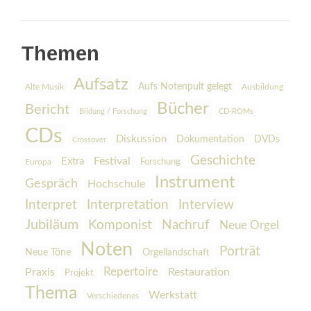
Themen
Aufsatz
Aufs Notenpult gelegt
Alte Musik
Ausbildung
Bücher
Bericht
Bildung / Forschung
CD-ROMs
CDs
Diskussion
Dokumentation
DVDs
Crossover
Geschichte
Festival
Extra
Europa
Forschung
Instrument
Gespräch
Hochschule
Interpretation
Interview
Interpret
Jubiläum
Komponist
Nachruf
Neue Orgel
Noten
Porträt
Orgellandschaft
Neue Töne
Praxis
Repertoire
Restauration
Projekt
Thema
Werkstatt
Verschiedenes