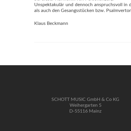
Unspektakulär und dennoch anspruchsvoll in 
als auch den Gesangsstücken bzw. Psalmvertonu
Klaus Beckmann
SCHOTT MUSIC GmbH & Co KG
Weihergarten 5
D-55116 Mainz