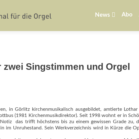
Zum
Inhalt
Abo
News
springen
r zwei Singstimmen und Orgel
en, in Görlitz kirchenmusikalisch ausgebildet, amtierte Lotha
Cottbus (1981 Kirchenmusikdirektor). Seit 1998 wohnt er in Sch
 Notiz  das trifft höchs­tens bis zu einem gewissen Grade zu, 
thin im Unruhestand. Sein Werkverzeichnis wird in Kürze die O