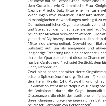
Ökumene hat bei Lothar Graap immer eine Roll
dem Gotteslob wie O himmlische Frau Königin 
Caprice, Arietta, Satz II) zu einer Fantasie 
Wendungen bzw. kantabler Tastensatz stehen g
in mannigfachen Abwandlungen meist gut zu e
Der nebenamtlichen Organisten­praxis voll und
und Stern, auf den ich schaue; sie sind laut V
beliebiger Auswahl verwendet werden. Die Satzbeis
gehend, mäßig bewegt machen deutlich, dass d
Mitteln durchweg gelingt. Obwohl vom Blatt s
Substanz auf, um als anregende und abwec
langjährige Erfahrung und eine besondere Liebe 
sierender Quartsextakkord dieselbe Chance erha
nur bei Cantus und Nachspiel (festlich), dem
Licht, erforderlich.
Zwei nicht näher charakterisierte Singstimme
seltene Spitzentöne f und g, Tiefton h°) ko
den Herrn (Psalm 147, Auswahl) und Ich ruf
Deklamation steht im Mittelpunkt, für begabte 
des Vokalparts durch die Orgel (manualite
Dissonanzen, die nicht der traditionellen Ton
diese Klangmischungen genügen sich selbst, s
bei dieser Harmonik von Personanzen).