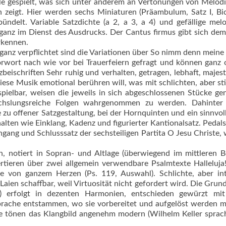
e gespielt, was sich unter anderem an Vertonungen von Melod
zeigt. Hier werden sechs Miniaturen (Präambulum, Satz I, Bi
gebündelt. Variable Satzdichte (a 2, a 3, a 4) und gefällige mel
anz im Dienst des Ausdrucks. Der Cantus firmus gibt sich de
rkennen.
 ganz verpflichtet sind die Variationen über So nimm denn mein
orwort nach wie vor bei Trauerfeiern gefragt und können ganz 
chriften Sehr ruhig und verhalten, getragen, lebhaft, majestä
iese Musik emotional berühren will, was mit schlichten, aber sti
pielbar, weisen die jeweils in sich abgeschlossenen Stücke g
hslungsreiche Folgen wahrgenommen zu werden. Dahinter 
zu offener Satzgestaltung, bei der Hornquinten und ein sinnvoll 
lten wie Einklang, Kadenz und figurierter Kantionalsatz. Pedalsp
 Eingang und Schluss­satz der sechsteiligen Partita O Jesu Christe,
n, notiert in Sopran- und Altlage (überwiegend im mittleren B
nzertieren über zwei allgemein verwendbare Psalmtexte Halleluja
e von ganzem Herzen (Ps. 119, Auswahl). Schlichte, aber in
Laien schaffbar, weil Virtuosität nicht gefordert wird. Die Grun
r) erfolgt in dezenten Harmonien, entschieden gewürzt mit
sprache entstammen, wo sie vorbereitet und aufgelöst werden m
ie tönen das Klangbild angenehm modern (Wilhelm Keller spra