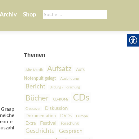
Suche
Archiv
Shop
nach:
Themen
Aufsatz
Aufs
Alte Musik
Notenpult gelegt
Ausbildung
Bericht
Bildung / Forschung
CDs
Bücher
CD-ROMs
Diskussion
r Graap
Crossover
öneiche
Dokumentation
DVDs
Europa
denn er
Festival
Extra
Forschung
puszahl
Geschichte
Gespräch