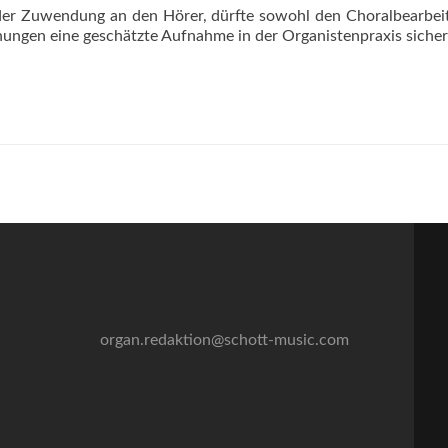
der Zuwendung an den Hörer, dürfte sowohl den Choralbearbe
ngen eine geschätzte Aufnahme in der Organistenpraxis sicher 
organ.redaktion@schott-music.com