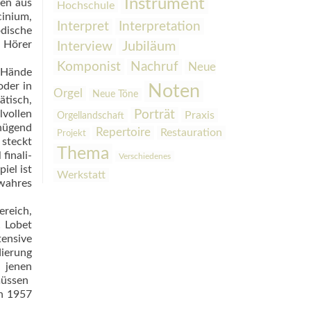
Instrument
ien aus
Hochschule
cinium,
Interpretation
Interpret
odische
m Hörer
Interview
Jubiläum
Komponist
Nachruf
Neue
e Hände
oder in
Noten
Orgel
Neue Töne
tisch,
lvollen
Porträt
Praxis
Orgellandschaft
enügend
Repertoire
Restauration
Projekt
steckt
Thema
finali­
Verschiedenes
iel ist
Werkstatt
 wahres
ereich,
! Lobet
tensive
dierung
 jenen
üssen 
ch 1957