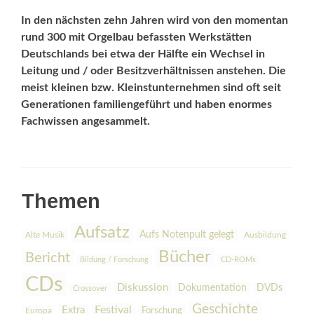
In den nächsten zehn Jahren wird von den momentan
rund 300 mit Orgelbau befassten Werkstätten
Deutschlands bei etwa der Hälfte ein Wechsel in
Leitung und / oder Besitzverhältnissen anstehen. Die
meist kleinen bzw. Kleinstunternehmen sind oft seit
Generationen familiengeführt und haben enormes
Fachwissen angesammelt.
Themen
Aufsatz
Aufs Notenpult gelegt
Alte Musik
Ausbildung
Bücher
Bericht
Bildung / Forschung
CD-ROMs
CDs
Diskussion
Dokumentation
DVDs
Crossover
Geschichte
Festival
Extra
Europa
Forschung