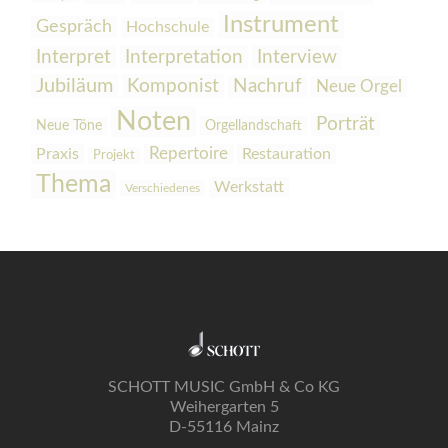
Instrument
Gespräch
Hochschule
Interpretation
Interview
Interpret
Jubiläum
Komponist
Nachruf
Neue Orgel
Noten
Porträt
Orgellandschaft
Neue Töne
Praxis
Repertoire
Restauration
Projekt
Thema
Werkstatt
Verschiedenes
SCHOTT MUSIC GmbH & Co KG
Weihergarten 5
D-55116 Mainz