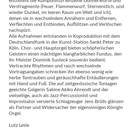
entnimmt die Komponistin einzelne Donnerworte und
Versfragmente (Feuer, Flammenwurf, Sternenstich, und
wieder Dunkel, im leeren Raum um Welt und ich),
denen sie in wechselndem Annähern und Entfernen,
Verflechten und Entbinden, Aufblitzen und Verlöschen
nachspürt.
Alle Aufnahmen entstanden in Koproduktion mit dem
Deutschlandfunk in der Kunst-Station Sankt Peter zu
Köln. Chor- und Hauptorgel bieten schöpferischen
Geis­tern einen mächtigen klangfarblichen Fundus, den
ihr Meister Dominik Susteck souverän bedient.
Vertrackte Rhythmen und rasch wechselnde
Vortragsangaben schre­cken ihn ebenso wenig wie
herbe Tontrauben und geräuschhafte Entäußerungen
mit Hand und Fuß. Die auf zeitgenössische Tonlagen
geeichte Geigerin Sabine Akiko Ah­rendt und der
vielseitige, auch als Jazz-Percussionist und
Improvisator versierte Schlagzeuger Jens Brülls glänzen
als Partner und Widersacher der eigensinnigen Königin
Orgel.
Lutz Lesle