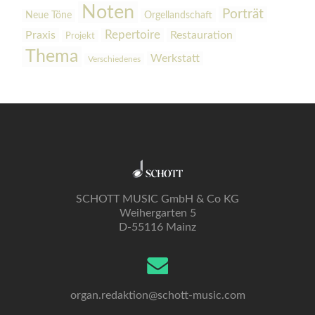
Noten
Porträt
Orgellandschaft
Neue Töne
Praxis
Repertoire
Restauration
Projekt
Thema
Werkstatt
Verschiedenes
SCHOTT MUSIC GmbH & Co KG
Weihergarten 5
D-55116 Mainz
organ.redaktion@schott-music.com