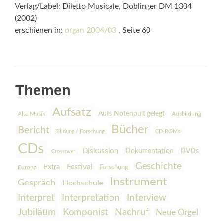
Verlag/Label: Diletto Musicale, Doblinger DM 1304
(2002)
erschienen in:
organ 2004/03
, Seite 60
Themen
Aufsatz
Aufs Notenpult gelegt
Alte Musik
Ausbildung
Bücher
Bericht
Bildung / Forschung
CD-ROMs
CDs
Diskussion
Dokumentation
DVDs
Crossover
Geschichte
Festival
Extra
Europa
Forschung
Instrument
Gespräch
Hochschule
Interpretation
Interview
Interpret
Jubiläum
Komponist
Nachruf
Neue Orgel