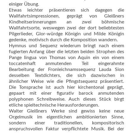
einiger Übung.
Etwas leichter präsentieren sich dagegen die
Wallfahrtsimpressionen, geprägt von Gleißners
Kindheits­erinnerungen an zwei böhmische
Wallfahrtsorte, weswegen zwei der dort beliebtesten
Pilgerlieder, Glor-würdge Königin und Milde Königin
gedenke, motivisch durch die Komposition wandern.
Hymnus und Sequenz wiederum bringt nach einem
fugierten Anfang über die letzten beiden Strophen des
Pange lingua von Thomas von Aquin ein von einem
toccatenhaft anmutenden Teil eingerahmte
Bearbeitung der Fronleichnamssequenz Lauda Sion
desselben Textdichters, die sich dazwischen in
ähnlicher Weise wie die Pfingstsequenz präsentiert.
Die Tonsprache ist auch hier kirchentonal geprägt,
gepaart mit einer figurativ barock anmutenden
polyphonen Schreibweise. Auch dieses Stück birgt
etliche spieltechnische Herausforderungen.
Walter Gleißners Werke sind gewiss keine neue
Orgelmusik im eigentlichen ambitionierten Sinne,
sondern einer traditionellen, kompositorisch
anspruchsvollen Faktur verpflichtete Musik. Bei der