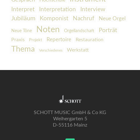
Gespräch
Hochschule
Interpretation
Interview
Interpret
Jubiläum
Komponist
Nachruf
Neue Orgel
Noten
Porträt
Orgellandschaft
Neue Töne
Praxis
Repertoire
Restauration
Projekt
Thema
Werkstatt
Verschiedenes
SCHOTT MUSIC GmbH & Co KG
Weihergarten 5
D-55116 Mainz