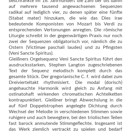
beschränkte im 16. Jahrhundert die Zahl der bis dahin
auf mehrere tausend angewachsenen Sequenzen
radikal auf lediglich vier, zu denen später eine fünfte
(Stabat mater) hinzukam, die wie das Dies irae
bedeutende Komponis­ten von Mozart bis Verdi zu
entsprechenden Vertonungen anregten. Die römische
Liturgie schreibt in der gegenwärtigen Praxis nur noch
zwei der Sequenzen obligatorisch vor, nämlich die zu
Ostern (Victimae paschali laudes) und zu Pfingsten
(Veni Sancte Spiritus).
Gleißners Orgelsequenz Veni Sancte Spiritus führt den
ausdrucksstarken, Stephen Langton zu­geschriebenen
Text der Sequenz melodisch komplett durch das
gesamte Stück. Der gregorianische C. f. wird dabei zum
Dreivierteltakt rhyth­misiert. Die modal (dorisch)
angehauchte Harmonik wird gleich zu Anfang mit
ostinatohaft wirkenden chromatischen Achtelketten
kontrapunktiert. Gleißner bringt Abwechslung in die
auf fünf Doppelstrophen angelegte Dichtung durch
Wechsel der Melodie in verschiedenen Stimmen sowie
ruhigere und auch bewegtere, bei den triolischen Teilen
fast barock anmutende Stimmgeflechte. Insgesamt ist
das Werk ziemlich vertrackt zu spielen und bedarf