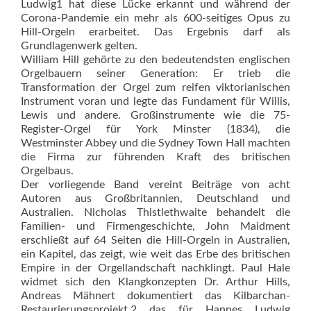
Ludwig1 hat diese Lücke erkannt und während der
Corona-Pandemie ein mehr als 600-seitiges Opus zu
Hill-Orgeln erarbeitet. Das Ergebnis darf als
Grundlagenwerk gelten.
William Hill gehörte zu den bedeutendsten englischen
Orgelbauern seiner Generation: Er trieb die
Transformation der Orgel zum reifen viktorianischen
Instrument vo­ran und legte das Fundament für Willis,
Lewis und andere. Groß­instrumente wie die 75-
Register-Orgel für York Minster (1834), die
Westminster Abbey und die Sydney Town Hall machten
die Firma zur führenden Kraft des britischen
Orgelbaus.
Der vorliegende Band vereint Beiträge von acht
Autoren aus Großbritannien, Deutschland und
Australien. Nicholas Thistlethwaite behandelt die
Familien- und Firmengeschichte, John Maidment
erschließt auf 64 Seiten die Hill-Orgeln in Australien,
ein Kapitel, das zeigt, wie weit das Erbe des britischen
Empire in der Orgellandschaft nachklingt. Paul Hale
widmet sich den Klangkonzepten Dr. Arthur Hills,
Andreas Mähnert dokumentiert das Kilbarchan-
Restaurierungsprojekt,2 das für Hannes Ludwig