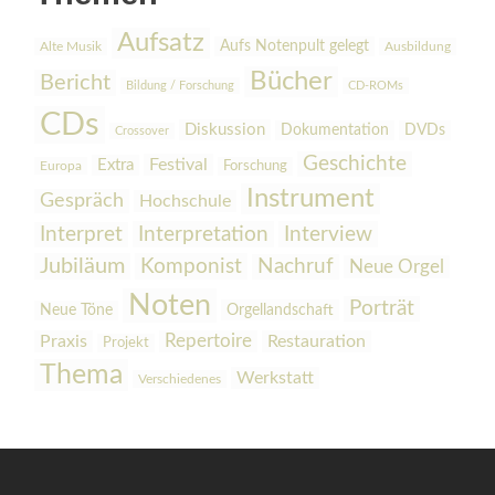
Aufsatz
Aufs Notenpult gelegt
Alte Musik
Ausbildung
Bücher
Bericht
Bildung / Forschung
CD-ROMs
CDs
Diskussion
Dokumentation
DVDs
Crossover
Geschichte
Festival
Extra
Europa
Forschung
Instrument
Gespräch
Hochschule
Interpretation
Interview
Interpret
Jubiläum
Komponist
Nachruf
Neue Orgel
Noten
Porträt
Orgellandschaft
Neue Töne
Praxis
Repertoire
Restauration
Projekt
Thema
Werkstatt
Verschiedenes