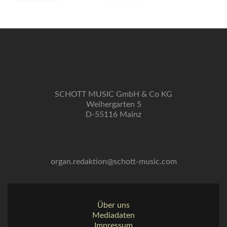
SCHOTT MUSIC GmbH & Co KG
Weihergarten 5
D-55116 Mainz
organ.redaktion@schott-music.com
Über uns
Mediadaten
Impressum