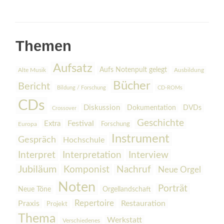
Themen
Aufsatz
Aufs Notenpult gelegt
Alte Musik
Ausbildung
Bücher
Bericht
Bildung / Forschung
CD-ROMs
CDs
Diskussion
Dokumentation
DVDs
Crossover
Geschichte
Festival
Extra
Europa
Forschung
Instrument
Gespräch
Hochschule
Interpretation
Interview
Interpret
Jubiläum
Komponist
Nachruf
Neue Orgel
Noten
Porträt
Orgellandschaft
Neue Töne
Praxis
Repertoire
Restauration
Projekt
Thema
Werkstatt
Verschiedenes