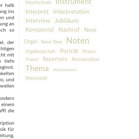
Instrument
Hochschule
r halb
Interpretation
ung ins
Interpret
den und
Interview
Jubiläum
nung an
Komponist
Nachruf
Neue
sch so
Noten
Orgel
l, der
Neue Töne
chtigen
Porträt
Praxis
Orgellandschaft
cht mit
Repertoire
Restauration
Projekt
 tiefe
ginnt.
Thema
Verschiedenes
hkeiten
Werkstatt
do, und
sweilen
sondern
u einem
fft die
ription
sik für
eitung,