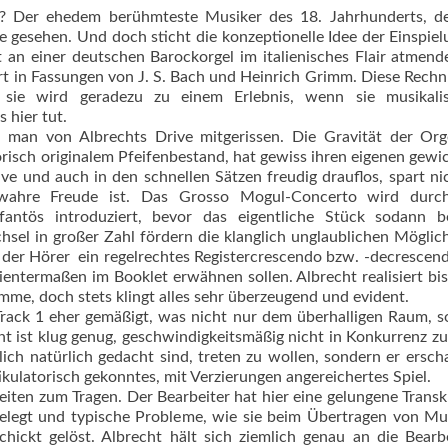
? Der ehedem berühmteste Musiker des 18. Jahrhunderts, de
ie gesehen. Und doch sticht die konzeptionelle Idee der Einspiel
lt an einer deutschen Barockorgel im ita­lienisches Flair atmen
ert in Fassungen von J. S. Bach und Heinrich Grimm. Diese Rech
, sie wird geradezu zu einem Erlebnis, wenn sie musikali
 hier tut.
 man von Albrechts Drive mitgerissen. Die Gravität der Orge
risch originalem Pfeifenbestand, hat gewiss ihren eigenen gewi
rave und auch in den schnellen Sätzen freudig drauflos, spart ni
ahre Freude ist. Das Grosso Mogul-Concerto wird durch
antös introduziert, bevor das eigentliche Stück sodann be
wechsel in großer Zahl fördern die klanglich unglaublichen Möglic
 der Hörer ein regelrechtes Registercrescendo bzw. -decrescen
ientermaßen im Booklet erwähnen sollen. Albrecht realisiert bi
imme, doch stets klingt alles sehr überzeugend und evident.
Track 1 eher gemäßigt, was nicht nur dem überhalligen Raum, 
ht ist klug genug, geschwindigkeitsmäßig nicht in Konkurrenz z
ch natürlich gedacht sind, treten zu wollen, sondern er erscha
ikulatorisch gekonntes, mit Verzierungen angereichertes Spiel.
iten zum Tragen. Der Bearbeiter hat hier eine gelungene Transk
elegt und typische Probleme, wie sie beim Übertragen von Mu
chickt gelöst. Albrecht hält sich ziemlich genau an die Bearb