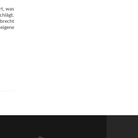
rt, was
chlägt.
lbrecht
 eigene