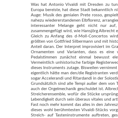
Was hat Antonio Vivaldi mit Dresden zu tun
Europa bereiste, hat diese Stadt bekanntlich n
Auge: Musik des genialen Prete rosso, gespie
nahezu wiedererstandenen Elbflorenz, arrangi
interessanter Melange geht nicht nur auf
zusammengefügt wird, wie Hansjörg Albrecht es
Gleich zu Anfang des d-Moll-Concertos wird
größten von Gottfried Silbermann und mit histo
Anteil da­ran. Der Interpret improvisiert im G
Ornamenten und Varianten, dass es eine w
Pedalstimmen zunächst einmal bewusst elef
Vermeintlich un­his­torische farbige Register
dieses Instruments zutage. Bisweilen vernimmt
eigentlich hätte man den/die Registranten verd
sogar Accelerandi und Ritardandi in der Solost
Grundsätzlich sind alle Tempi außer dem von 
auch der Orgelmechanik geschuldet ist. Albrec
Streicherensemble, wofür die Stücke ursprüngli
Lebendigkeit durch sein überaus vitales und art
Fast noch mehr kommt das alles in den Jahresze
dieses wohl berühmtesten Vivaldi-Stücks vorg
Streich- auf Tasteninstrumente auftreten, ges