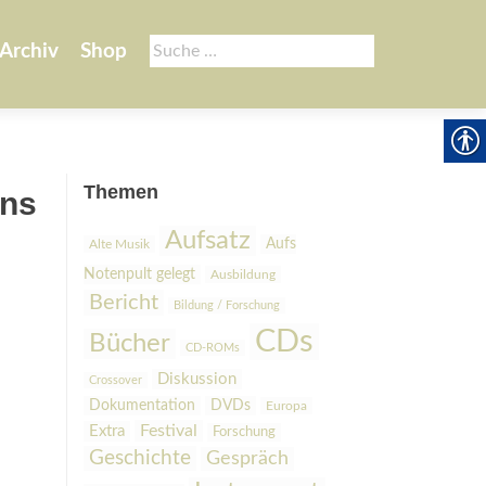
Suche
Archiv
Shop
nach:
Themen
ons
Aufsatz
Aufs
Alte Musik
Notenpult gelegt
Ausbildung
Bericht
Bildung / Forschung
CDs
Bücher
CD-ROMs
Diskussion
Crossover
Dokumentation
DVDs
Europa
Festival
Extra
Forschung
Geschichte
Gespräch