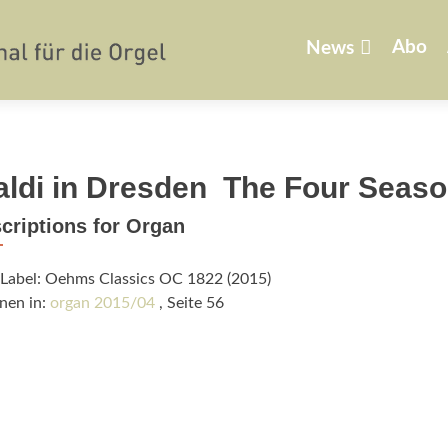
Zum
Inhalt
Abo
News
springen
aldi in Dresden  The Four Seas
criptions for Organ
/Label: Oehms Classics OC 1822 (2015)
nen in:
organ 2015/04
, Seite 56