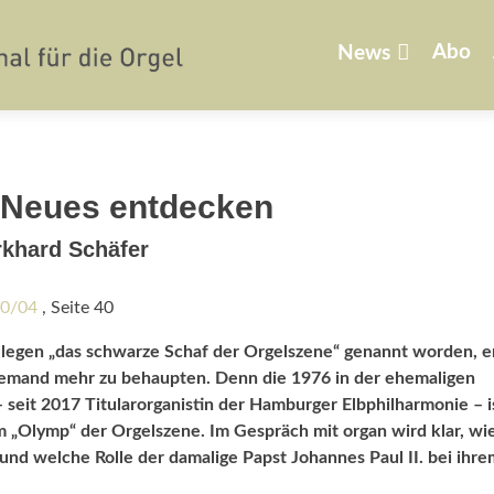
Zum
Inhalt
Abo
News
springen
s Neues entdecken
rkhard Schäfer
20/04
, Seite 40
ollegen „das schwarze Schaf der Orgelszene“
genannt worden, e
niemand mehr zu
behaupten. Denn die 1976 in der ehemaligen
 seit 2017 Titularorganistin der Hamburger Elbphilharmonie – i
m „Olymp“ der Orgelszene. Im Gespräch mit organ wird klar, wi
– und welche Rolle der damalige Papst Johannes Paul II. bei ihre