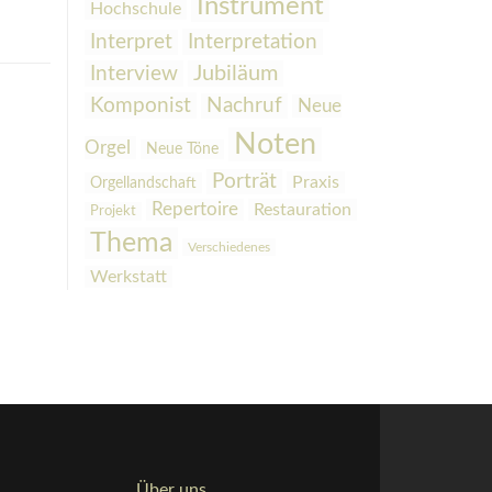
Instrument
Hochschule
Interpretation
Interpret
Interview
Jubiläum
Komponist
Nachruf
Neue
Noten
Orgel
Neue Töne
Porträt
Praxis
Orgellandschaft
Repertoire
Restauration
Projekt
Thema
Verschiedenes
Werkstatt
Über uns