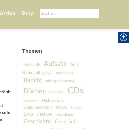
Suche
Archiv
Shop
nach:
Themen
Aufsatz
Aufs
Alte Musik
Notenpult gelegt
Ausbildung
Bericht
Bildung / Forschung
CDs
Bücher
rzählt
CD-ROMs
Diskussion
Crossover
st
Dokumentation
DVDs
Europa
e sehr
Festival
Extra
Forschung
m
Geschichte
Gespräch