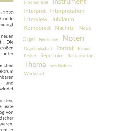
Instrument
Hochschule
Interpretation
Interpret
rn 2020
 Stunde
Interview
Jubiläum
bedingt
Komponist
Nachruf
Neue
r neuen
Noten
Orgel
Neue Töne
.. Die
großen
Porträt
Praxis
Orgellandschaft
 unter
Repertoire
Restauration
Projekt
Thema
reichen
Verschiedenes
pektrum
Werkstatt
mbaren
n- und
windet
nisten,
e Texte
log von
tischer
 waren.
rebt er