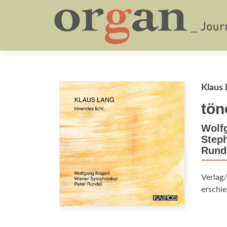
Klaus 
tön
Wolfg
Step
Rund
Verlag
erschie