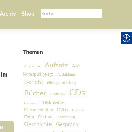
Suche
Archiv
Shop
nach:
Themen
Aufsatz
Aufs
Alte Musik
 im
Notenpult gelegt
Ausbildung
Bericht
Bildung / Forschung
CDs
Bücher
CD-ROMs
Diskussion
Crossover
Dokumentation
DVDs
Europa
Festival
Extra
Forschung
Geschichte
Gespräch
EN