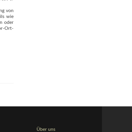
ung von
ils wie
en oder
or-Ort-
Über uns