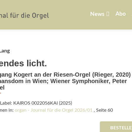
Zum
Inhalt
Abo
News
springen
Lang
endes licht.
ang Kogert an der Riesen-Orgel (Rieger, 2020)
hansdom in Wien; Wiener Symphoniker, Peter
el
/Label: KAIROS 0022056KAI (2025)
nen in:
organ - Journal für die Orgel 2026/01
, Seite 60
BESTELL