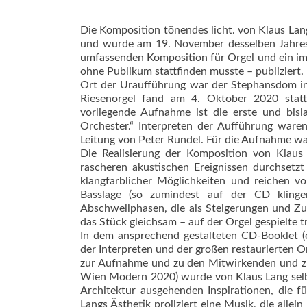
Die Komposition tönendes licht. von Klaus La
und wurde am 19. November desselben Jahres 
umfassenden Komposition für Orgel und ein im
ohne Publikum stattfinden musste – publiziert.
Ort der Uraufführung war der Stephansdom in 
Riesenorgel fand am 4. Oktober 2020 stat
vorliegende Aufnahme ist die erste und bis
Orchester.“ Interpreten der Aufführung war
Leitung von Peter Rundel. Für die Aufnahme wa
Die Realisierung der Komposi­tion von Klaus
rascheren akustischen Ereignissen durchsetzt
klangfarblicher Möglichkeiten und reichen 
Basslage (so zumindest auf der CD kling
Abschwellphasen, die als Steigerungen und
das Stück gleichsam – auf der Orgel gespielte 
In dem ansprechend gestalteten CD-Booklet (en
der Interpreten und der großen restaurierten 
zur Aufnahme und zu den Mitwirkenden und zur
Wien Modern 2020) wurde von Klaus Lang selbs
Architektur ausgehenden Inspirationen, die f
Langs Ästhetik projiziert eine Musik, die allein