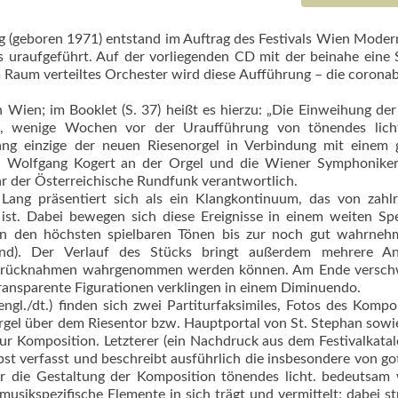
ng (geboren 1971) entstand im Auftrag des Festivals Wien Mode
uraufgeführt. Auf der vorliegenden CD mit der beinahe eine
 Raum verteiltes Orchester wird diese Aufführung – die corona
Wien; im Booklet (S. 37) heißt es hierzu: „Die Einweihung de
t, wenige Wochen vor der Uraufführung von tönendes licht
lang einzige der neuen Riesenorgel in Verbindung mit einem 
en Wolfgang Kogert an der Orgel und die Wiener Symphoniker
r der Österreichische Rundfunk verantwortlich.
 Lang präsentiert sich als ein Klangkontinuum, das von zahl
 ist. Dabei bewegen sich diese Ereignisse in einem weiten S
von den höchsten spielbaren Tönen bis zur noch gut wahrneh
end). Der Verlauf des Stücks bringt außerdem mehrere A
 Zurücknahmen wahrgenommen werden können. Am Ende versch
transparente Figurationen verklingen in einem Diminuendo.
gl./dt.) finden sich zwei Partiturfaksimiles, Fotos des Kompo
Orgel über dem Riesentor bzw. Hauptportal von St. Stephan sowi
 Komposition. Letzterer (ein Nachdruck aus dem Festivalkata
t verfasst und beschreibt ausführlich die insbesondere von go
ür die Gestaltung der Komposition tönendes licht. bedeutsam
 musikspezifische Elemente in sich trägt und vermittelt; dabei st