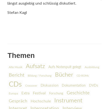
längst ausgiebig und schlüssig diskutiert.
Stefan Kagl
Themen
Aufsatz
Aufs Notenpult gelegt
Alte Musik
Ausbildung
Bücher
Bericht
Bildung / Forschung
CD-ROMs
CDs
Diskussion
Dokumentation
DVDs
Crossover
Geschichte
Festival
Extra
Europa
Forschung
Instrument
Gespräch
Hochschule
Interpretation
Interview
Interpret