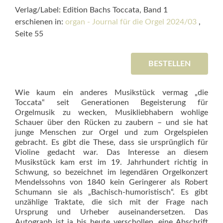
Verlag/Label: Edition Bachs Toccata, Band 1
erschienen in:
organ - Journal für die Orgel 2024/03
,
Seite 55
BESTELLEN
Wie kaum ein anderes Musikstück vermag „die
Toccata“ seit Generationen Begeisterung für
Orgelmusik zu wecken, Musikliebhabern wohlige
Schauer über den Rücken zu zaubern – und sie hat
junge Menschen zur Orgel und zum Orgelspielen
gebracht. Es gibt die These, dass sie ursprünglich für
Violine gedacht war. Das Interesse an diesem
Musikstück kam erst im 19. Jahrhundert richtig in
Schwung, so bezeichnet im legendären Orgelkonzert
Mendelssohns von 1840 kein Geringerer als Robert
Schumann sie als „Bachisch-humoristisch“. Es gibt
unzählige Traktate, die sich mit der Frage nach
Ursprung und Urheber auseinandersetzen. Das
Autograph ist ja bis heute verschollen, eine Abschrift