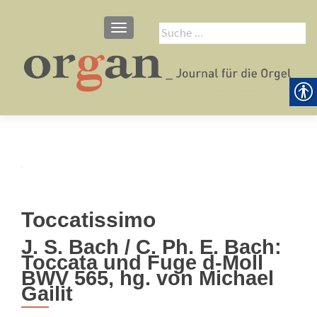
SCHALTE NAVIGATION
Suche
nach:
Toccatissimo
J. S. Bach / C. Ph. E. Bach:
Toccata und Fuge d-Moll
BWV 565, hg. von Michael
Gailit