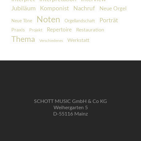
Jubiläum
Komponist
Nachruf
Neue Orgel
Noten
Porträt
Orgellandschaft
Neue Töne
Praxis
Repertoire
Restauration
Projekt
Thema
Werkstatt
Verschiedenes
SCHOTT MUSIC GmbH & Co KG
Weihergarten 5
D-55116 Mainz