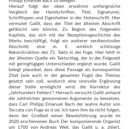
Philipp Emanuel Bach zu belegen.
Hierauf folgt der oben erwähnte umfangreiche
Vergleich der Handschriften, Titel, Signaturen,
Schrifttypen und Eigenheiten in der Notenschrift. Hier
vermutet Gailit, dass der Titel der ältesten Abschrift
gefälscht sein könnte. Zu Beginn des folgenden
Kapitels, das sich mit der Rezeptionsgeschichte des
Werks beschäftigt, folgt ein weiterer verdienstvoller
Abschnitt: eine m. E. wirklich schlüssige
Rekonstruktion des 72. Takts in der Fuge. Hier fehlt in
der ältesten Quelle ein Taktschlag, der in der Folgezeit
mit geringfügigen Unterschieden ergänzt wurde. Gailit
belegt plausibel, dass diese Passage als konsequentes
Zitat (wie auch in der gesamten Fuge) des Themas
gesetzt sein soll, wodurch eine sinnvolle Ergänzung
dieser Stelle ermöglicht wird: die Korrektur des
„Jahrhundert-Fehlers“! Hernach versucht Gailit anhand
der zahlreichen gewonnenen Argumente zu beweisen,
dass Carl Philipp Emanuel Bach der wahre Autor von
Toccata con Fuga ex d sei. Ich kann ihm da nicht folgen,
denn der Großteil seiner Beweisführung wurde im
2020 erschienenen Buch Der komponierende Organist
um 1700 von Andreas Weil, das Gailit u. a. zitiert,