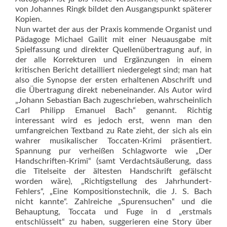
von Johannes Ringk bildet den Ausgangspunkt späterer
Kopien.
Nun wartet der aus der Praxis kommende Organist und
Pädagoge Michael Gailit mit einer Neuausgabe mit
Spielfassung und direkter Quellenübertragung auf, in
der alle Korrekturen und Ergänzungen in einem
kritischen Bericht detailliert niedergelegt sind; man hat
also die Synopse der ersten erhaltenen Abschrift und
die Übertragung direkt nebeneinander. Als Autor wird
„Johann Sebastian Bach zugeschrieben, wahrscheinlich
Carl Philipp Emanuel Bach“ genannt. Richtig
interessant wird es jedoch erst, wenn man den
umfangreichen Textband zu Rate zieht, der sich als ein
wahrer musikalischer Toccaten-Krimi präsentiert.
Spannung pur verheißen Schlagworte wie „Der
Handschriften-Krimi“ (samt Verdachtsäußerung, dass
die Titelseite der ältesten Handschrift gefälscht
worden wäre), „Richtigstellung des Jahrhundert-
Fehlers“, „Eine Kompositionstechnik, die J. S. Bach
nicht kannte“. Zahlreiche „Spurensuchen“ und die
Behauptung, Toccata und Fuge in d „erstmals
entschlüsselt“ zu haben, suggerieren eine Story über