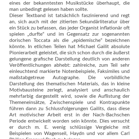
eines der bekanntesten Musikstücke überhaupt, die
man unbedingt gelesen haben sollte.
Dieser Textband ist tatsächlich faszinierend und regt
an, sich auch mit der zitierten Sekundär­literatur über
ein Stück zu befassen, das jeder Organist inflationär oft
spielen „durfte“ und im Gegensatz zur sogenannten
dorischen Toccata als die „epidemische“ bezeichnen
könnte. In etlichen Teilen hat Michael Gailit absolute
Pionierarbeit geleistet, die sich schon durch die äußerst
gelungene grafische Darstellung deutlich von anderen
Veröffentlichungen ab­hebt: zahlreiche, zum Teil sehr
einleuchtend markierte Notenbeispiele, Faksimiles und
maß­stabgetreue Autographe. Die vorbildliche
Darstellung des thematischen Mate­rials, das in kleine
Motivbausteine zerlegt, analysiert und anschaulich
mehrfarbig dargestellt wird, sowie die Auf­lis­tung der
Themeneinsätze, Zwischenspiele und Kontrapunkte
führen dann zu Schlussfolgerungen Gai­lits, dass diese
Art motivischer Arbeit erst in der Nach-Bachschen
Periode entwi­ckelt worden sein könnte. Dies versucht
er durch m. E. wenig schlüssige Vergleiche mit
Beispielen von Wagenseil, Haydn und vor allem Carl