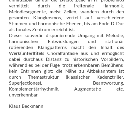
unmittelbar darauf die zweite Zeile in H, problemlos
vermittelt durch die freitonale Harmonik.
Melodiesegmente, meist Zeilen, wandern durch den
gesamten Klangkosmos, verteilt auf verschiedene
Stimmen und harmonische Ebenen, bis am Ende D-Dur
als tonales Zentrum erreicht ist.
Dieser souverän disponierende Umgang mit Melodie,
harmonischen Entwicklungen und stationär
rotierenden Klangpatterns macht den Inhalt des
Werk(unter)titels Choralfantasie aus und ermöglicht
dabei durchaus Distanz zu historischen Vorbildern,
während es bei der Fuge  trotz erkennbaren Bemühens 
kein Entrinnen gibt: die Nähe zu Altbekanntem ist
durch Themastruktur (klassischer Kadenztriller,
Superjectiones), Beantwortung,
Komplementärrhythmik, Aug­mentatio etc.
unverkennbar.
Klaus Beckmann