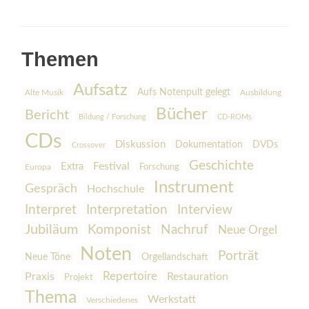
Themen
Aufsatz
Aufs Notenpult gelegt
Alte Musik
Ausbildung
Bücher
Bericht
Bildung / Forschung
CD-ROMs
CDs
Diskussion
Dokumentation
DVDs
Crossover
Geschichte
Festival
Extra
Europa
Forschung
Instrument
Gespräch
Hochschule
Interpretation
Interview
Interpret
Jubiläum
Komponist
Nachruf
Neue Orgel
Noten
Porträt
Orgellandschaft
Neue Töne
Praxis
Repertoire
Restauration
Projekt
Thema
Werkstatt
Verschiedenes