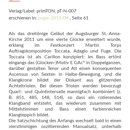
Verlag/Label: primTON, pT-N-007
erschienen in:
organ 2015/04
, Seite 61
Als das dreitönige Geläut der Augsburger St.-Anna-
Kirche 2011 um eine vierte Glocke erweitert wurde,
erklang im Festkonzert Martin Torps
Auftragskomposition Toccata, Adagio und Fuge. Die
Toccata ist als Carillon konzipiert: Im Bass ertönt
eingangs das (Glocken-)Motiv E GAc° in Doppelganzen,
da­rüber gestalten Tenor und Alt einen konsequenten
Ascensus von Sexten in Halbe-Bewegung, und die
Klangkrone bildet der Diskant aus glitzernden
Achteltriolen. Bei diesen Triolen werden bevorzugt
Quart- und Quintintervalle mannigfach kombiniert (z.
B. 851, 485, 148, 514), so dass ein rotierendes
Klangband entsteht, das wiederum zusammen mit
Mittelstimmen und Bass einen farbenreichen
Klangteppich bildet.
Die Satzschichtung des Anfangs wechselt bald in einen
vierstimmigen oszillierenden Manualsatz, unterhalb