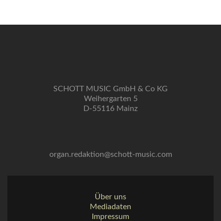
SCHOTT MUSIC GmbH & Co KG
Weihergarten 5
D-55116 Mainz
organ.redaktion@schott-music.com
Über uns
Mediadaten
Impressum