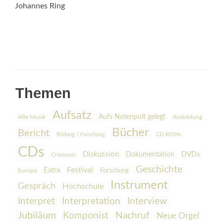
Johannes Ring
Themen
Aufsatz
Aufs Notenpult gelegt
Alte Musik
Ausbildung
Bücher
Bericht
Bildung / Forschung
CD-ROMs
CDs
Diskussion
Dokumentation
DVDs
Crossover
Geschichte
Festival
Extra
Europa
Forschung
Instrument
Gespräch
Hochschule
Interpretation
Interview
Interpret
Jubiläum
Komponist
Nachruf
Neue Orgel