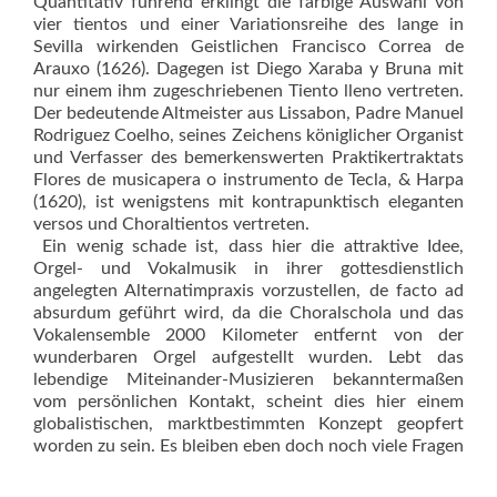
Quantitativ führend erklingt die farbige Auswahl von
vier tientos und einer Variationsreihe des lange in
Sevilla wirkenden Geist­lichen Francisco Correa de
Arauxo (1626). Dagegen ist Diego Xaraba y Bruna mit
nur einem ihm zugeschriebenen Tiento lleno vertreten.
Der bedeutende Altmeister aus Lissabon, Padre Manuel
Rodriguez Coelho, seines Zeichens königlicher Organist
und Verfasser des bemerkenswerten Praktikertraktats
Flores de musicapera o instrumento de Tecla, & Harpa
(1620), ist wenigstens mit kontrapunktisch eleganten
versos und Choraltientos vertreten.
Ein wenig schade ist, dass hier die attraktive Idee,
Orgel- und Vokalmusik in ihrer gottesdienstlich
angelegten Alternatimpraxis vorzustellen, de facto ad
absurdum geführt wird, da die Choralschola und das
Vokalensemble 2000 Kilometer entfernt von der
wunderbaren Orgel aufgestellt wurden. Lebt das
lebendige Miteinander-Musizieren bekanntermaßen
vom persönlichen Kontakt, scheint dies hier einem
globalistischen, marktbestimmten Konzept geopfert
worden zu sein. Es bleiben eben doch noch viele Fragen