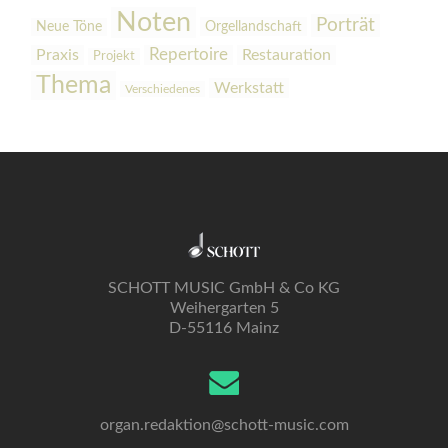
Noten
Porträt
Orgellandschaft
Neue Töne
Praxis
Repertoire
Restauration
Projekt
Thema
Werkstatt
Verschiedenes
SCHOTT MUSIC GmbH & Co KG
Weihergarten 5
D-55116 Mainz
organ.redaktion@schott-music.com