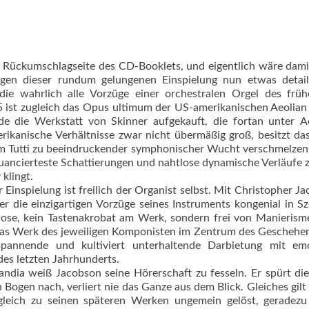
die Rückumschlagseite des CD-Booklets, und eigentlich wäre damit
gen dieser rundum gelungenen Einspielung nun etwas detaill
die wahrlich alle Vorzüge einer orchestralen Orgel des frü
85 ist zugleich das Opus ultimum der US-amerikanischen Aeolia
ie Werkstatt von Skinner aufgekauft, die fortan unter Ae
merikanische Verhältnisse zwar nicht übermäßig groß, besitzt d
 im Tutti zu beeindruckender symphonischer Wucht verschmelzen
uancierteste Schattierungen und nahtlose dynamische Verläufe z
 klingt.
inspielung ist freilich der Organist selbst. Mit Chris­topher J
der die einzigartigen Vorzüge seines Instruments kongenial in S
tuose, kein Tastenakrobat am Werk, sondern frei von Manieris
kt das Werk des jeweiligen Komponisten im Zentrum des Geschehe
spannende und kultiviert unterhaltende Darbietung mit emo
es letzten Jahrhunderts.
landia weiß Jacobson seine Hörerschaft zu fesseln. Er spürt di
ogen nach, verliert nie das Ganze aus dem Blick. Gleiches gilt 
leich zu seinen späteren Werken ungemein gelöst, geradezu 