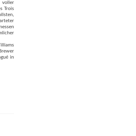
 voller
s Trois
llsten,
rteter
inessen
mlicher
liams
Brewer
ogué in