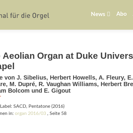
Zum
Inhalt
Abo
News
springen
 Aeolian Organ at Duke Univers
pel
 von J. Sibelius, Herbert Howells, A. Fleury, E.
e, M. Dupré, R. Vaughan Williams, Herbert Br
iam Bolcom und E. Gigout
/Label: SACD, Pentatone (2016)
nen in:
organ 2016/03
, Seite 58