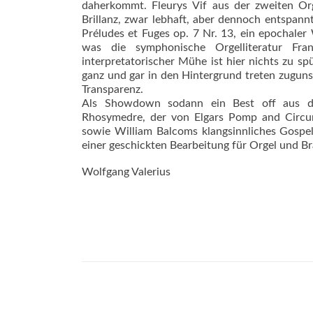
daherkommt. Fleurys Vif aus der zweiten Or
Brillanz, zwar lebhaft, aber dennoch entspan
Préludes et Fuges op. 7 Nr. 13, ein epochale
was die symphonische Orgelliteratur Fr
interpretatorischer Mühe ist hier nichts zu s
ganz und gar in den Hintergrund treten zugunste
Transparenz.
Als Showdown sodann ein Best off aus de
Rhosymedre, der von Elgars Pomp and Circu
sowie William Balcoms klangsinnliches Gospel
einer geschickten Bearbeitung für Orgel und B
Wolfgang Valerius