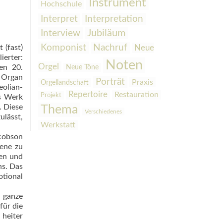
Instrument
Hochschule
Interpretation
Interpret
Interview
Jubiläum
Komponist
Nachruf
 (fast)
Neue
ierter:
Noten
Orgel
hen 20.
Neue Töne
n Organ
Porträt
Praxis
Orgellandschaft
olian-
Repertoire
Restauration
Projekt
as Werk
. Diese
Thema
Verschiedenes
ulässt,
Werkstatt
acobson
zene zu
men und
ns. Das
tional
e ganze
für die
heiter