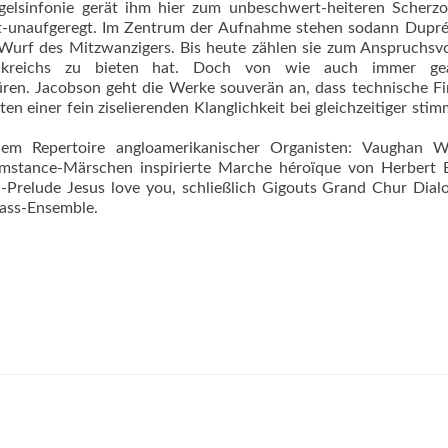
gelsinfonie gerät ihm hier zum unbeschwert-heiteren Scherzo
nt-unaufgeregt. Im Zentrum der Aufnahme stehen sodann Dupré
r Wurf des Mitzwanzigers. Bis heute zählen sie zum Anspruchsvo
ankreichs zu bieten hat. Doch von wie auch immer gea
püren. Jacobson geht die Werke souverän an, dass technische F
n einer fein ziselierenden Klanglichkeit bei gleichzeitiger stim
m Repertoire angloamerikanischer Organisten: Vaughan Wil
mstance-Märschen inspirierte Marche héroïque von Herbert 
-Prelude Jesus love you, schließlich Gigouts Grand Chur Dial
rass-Ensemble.