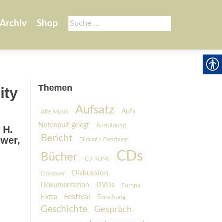
Suche
Archiv
Shop
nach:
Themen
ity
Aufsatz
Aufs
Alte Musik
Notenpult gelegt
Ausbildung
 H.
Bericht
ewer,
Bildung / Forschung
CDs
Bücher
CD-ROMs
Diskussion
Crossover
Dokumentation
DVDs
Europa
Festival
Extra
Forschung
Geschichte
Gespräch