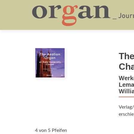
The
Cha
Werke
Lemar
Will
Verlag
erschie
4 von 5 Pfeifen