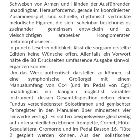
Schweben von Armen und Händen der Ausführenden
unabdingbar. Herausfordernd, gerade im koordinierten
Zusammenspiel, sind schnelle, rhythmisch vertrackte
melodische Figuren, die sich  scheinbar beziehungslos
zueinander  gemeinsam entwickeln und zu
vielschichtigen arabesken Konglomeraten
metamorphosieren.
In puncto Lesefreundlichkeit lässt die sorgsam erstellte
Edition keine Wünsche offen. Allenfalls ein Vorwort
hätte die 88 Druckseiten umfassende Ausgabe sinnvoll
ergänzen können.
Um das Werk authentisch darstellen zu können, ist
eine symphonische Großorgel mit einem
Manualumfang von Cc4 (und im Pedal von Cg1)
unabdingbar: ein klanglich möglichst variables
Instrument, dessen Gesamtdisposition ne­ben einem
Fundus verschiedens­ter Solostimmen und gemischter
Farbregister in den Manualen über mindestens vier
Teilwerke verfügt. Es sollten beispielsweise gleichzeitig
auf unterschiedlichen Ebenen Trompette, Cornet, Flûte,
Sesquialtera, Cromorne und im Pedal Basson 16, Flûte
2 gespielt werden können. Aus den solistischen