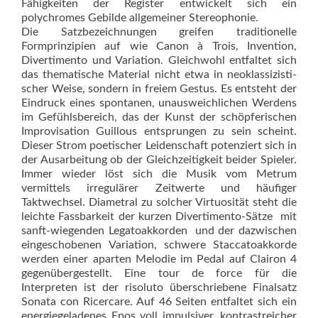
Fähigkeiten der Register entwickelt sich ein
polychromes Gebilde allgemeiner Stereophonie.
Die Satzbezeichnungen greifen traditionelle
Formprinzipien auf wie Canon à Trois, Invention,
Divertimento und Variation. Gleichwohl entfaltet sich
das thematische Material nicht etwa in neoklassi­zis­ti­
scher Weise, sondern in freiem Ges­tus. Es entsteht der
Eindruck eines spontanen, unausweichlichen Werdens
im Gefühlsbereich, das der Kunst der schöpferischen
Improvisation Guillous entsprungen zu sein scheint.
Dieser Strom poetischer Leidenschaft potenziert sich in
der Ausarbeitung ob der Gleichzeitigkeit beider Spieler.
Immer wieder löst sich die Musik vom Metrum
vermittels irregulärer Zeitwerte und häufiger
Taktwechsel. Diametral zu solcher Virtuosität steht die
leichte Fassbarkeit der kurzen Divertimen­to-Sätze  mit
sanft-wiegenden Le­ga­toakkorden  und der dazwischen
eingeschobenen Variation, schwere Staccatoakkorde
werden einer aparten Melodie im Pedal auf Clairon 4
gegenübergestellt. Eine tour de force für die
Interpreten ist der risoluto überschriebene Finalsatz
Sonata con Ricercare. Auf 46 Seiten entfaltet sich ein
energiegeladenes Epos voll impulsiver, kontrastreicher