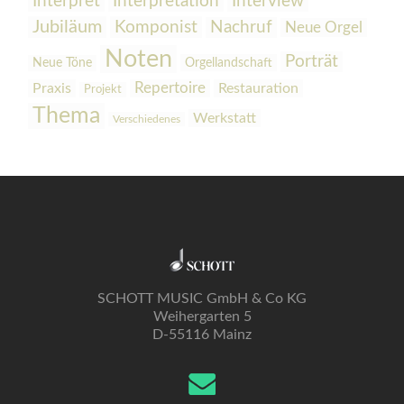
Interpretation
Interview
Interpret
Jubiläum
Komponist
Nachruf
Neue Orgel
Noten
Porträt
Orgellandschaft
Neue Töne
Praxis
Repertoire
Restauration
Projekt
Thema
Werkstatt
Verschiedenes
SCHOTT MUSIC GmbH & Co KG
Weihergarten 5
D-55116 Mainz