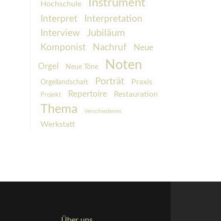
Instrument
Hochschule
Interpretation
Interpret
Interview
Jubiläum
Komponist
Nachruf
Neue
Noten
Orgel
Neue Töne
Porträt
Praxis
Orgellandschaft
Repertoire
Restauration
Projekt
Thema
Verschiedenes
Werkstatt
Über uns