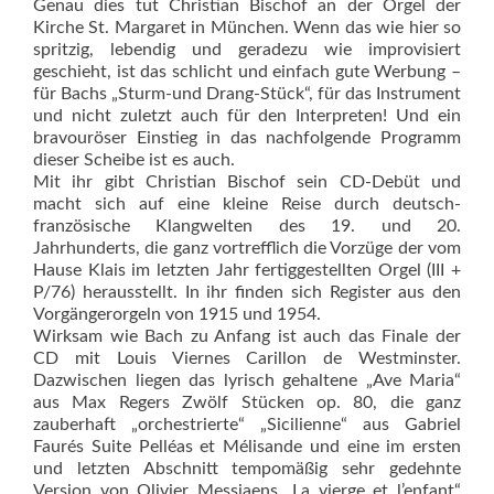
Genau dies tut Christian Bischof an der Orgel der
Kirche St. Margaret in München. Wenn das wie hier so
spritzig, lebendig und geradezu wie improvisiert
geschieht, ist das schlicht und einfach gute Werbung –
für Bachs „Sturm-und Drang-Stück“, für das Instrument
und nicht zuletzt auch für den Interpreten! Und ein
bravouröser Einstieg in das nachfolgende Programm
dieser Scheibe ist es auch.
Mit ihr gibt Christian Bischof sein CD-Debüt und
macht sich auf eine kleine Reise durch deutsch-
französische Klangwelten des 19. und 20.
Jahrhunderts, die ganz vortrefflich die Vorzüge der vom
Hause Klais im letzten Jahr fertiggestellten Orgel (III +
P/76) he­rausstellt. In ihr finden sich Regis­ter aus den
Vorgängerorgeln von 1915 und 1954.
Wirksam wie Bach zu Anfang ist auch das Finale der
CD mit Louis Viernes Carillon de Westminster.
Dazwischen liegen das lyrisch gehaltene „Ave Maria“
aus Max Regers Zwölf Stücken op. 80, die ganz
zauberhaft „orchestrierte“ „Sicilienne“ aus Gabriel
Faurés Suite Pelléas et Mélisande und eine im ersten
und letzten Abschnitt tempomäßig sehr ge­dehnte
Version von Olivier Messiaens „La vierge et l’enfant“