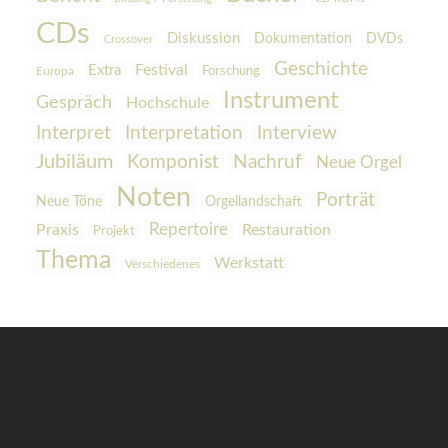
CDs
Diskussion
Dokumentation
DVDs
Crossover
Geschichte
Festival
Extra
Europa
Forschung
Instrument
Gespräch
Hochschule
Interpretation
Interview
Interpret
Jubiläum
Komponist
Nachruf
Neue Orgel
Noten
Porträt
Orgellandschaft
Neue Töne
Praxis
Repertoire
Restauration
Projekt
Thema
Werkstatt
Verschiedenes