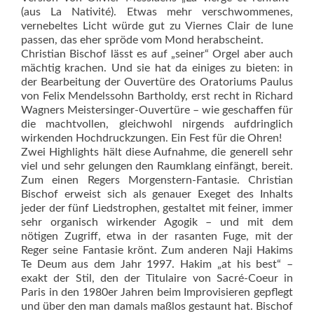
(aus La Nativité). Etwas mehr verschwommenes,
vernebeltes Licht würde gut zu Viernes Clair de lune
passen, das eher spröde vom Mond herabscheint.
Christian Bischof lässt es auf „seiner“ Orgel aber auch
mächtig krachen. Und sie hat da einiges zu bieten: in
der Bearbeitung der Ouvertüre des Oratoriums Paulus
von Felix Mendelssohn Bartholdy, erst recht in Richard
Wagners Meistersinger-Ouvertüre – wie geschaffen für
die machtvollen, gleichwohl nirgends aufdringlich
wirkenden Hoch­druckzungen. Ein Fest für die Ohren!
Zwei Highlights hält diese Aufnahme, die generell sehr
viel und sehr gelungen den Raumklang einfängt, bereit.
Zum einen Regers Morgenstern-Fantasie. Christian
Bischof erweist sich als genauer Exe­get des Inhalts
jeder der fünf Liedstrophen, gestaltet mit feiner, immer
sehr organisch wirkender Agogik – und mit dem
nötigen Zugriff, etwa in der rasanten Fuge, mit der
Reger seine Fantasie krönt. Zum anderen Naji Hakims
Te Deum aus dem Jahr 1997. Hakim „at his best“ –
exakt der Stil, den der Titulaire von Sacré-Coeur in
Paris in den 1980er Jahren beim Improvisieren gepflegt
und über den man damals maßlos gestaunt hat. Bischof