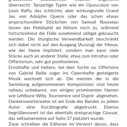
überrascht: Tanzartige Typen wie ein Opusculum von
Louis Raffy, das schlichte, aber wirkungsvolle Grand
Jeu von Adolphe Querm oder das schon etwas
anspruchsvollere Stück­chen von Samuel Rousseau
lassen das Pedalspiel ad libitum noch zu, während
fortschreitend die Füße zunehmend obligat gebraucht
werden. Die liturgische Verwendbarkeit beschränkt
sich dabei nicht auf den Ausgang (Auszug) der Messe,
wie der Name impliziert, sondern man kann viele
Stücke auch an anderer Stelle, etwa zum Introitus oder
Offertorium, sehr gut positionieren.
Ernsthafte und heitere, bei dem Sortie ou Offertoire
von Gabriel Baille sogar ins Opernhafte gesteigerte
Musik wechselt sich ab. Die meis­ten der in die
Sammlung aufgenommenen Komponisten sind heute
na­hezu unbekannt, von einigen prominenten Namen
wie Lefébure-Wély, Tournemire und Dupré abgesehen.
Dankenswerterweise ist am Ende des Bandes zu jedem
Autor eine Kurzbiografie abgedruckt. Ebenso
begrüßenswert ist das ebenfalls dreisprachige Glossar,
das seltsamerweise auf Seite 37 platziert wurde.
Zwar schreiben die Editoren im Vorwort davon, dass