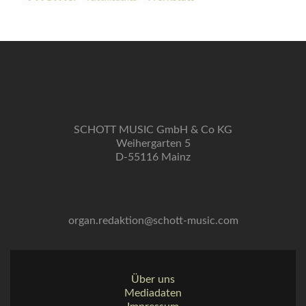
SCHOTT MUSIC GmbH & Co KG
Weihergarten 5
D-55116 Mainz
organ.redaktion@schott-music.com
Über uns
Mediadaten