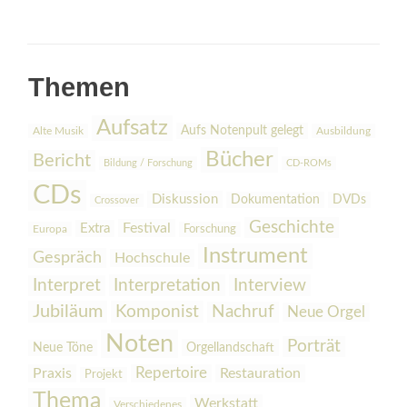
Themen
Aufsatz
Aufs Notenpult gelegt
Alte Musik
Ausbildung
Bücher
Bericht
Bildung / Forschung
CD-ROMs
CDs
Diskussion
Dokumentation
DVDs
Crossover
Geschichte
Festival
Extra
Europa
Forschung
Instrument
Gespräch
Hochschule
Interpretation
Interview
Interpret
Jubiläum
Komponist
Nachruf
Neue Orgel
Noten
Porträt
Orgellandschaft
Neue Töne
Praxis
Repertoire
Restauration
Projekt
Thema
Werkstatt
Verschiedenes