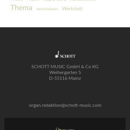
Thema
Werkstatt
Verschiedenes
SCHOTT MUSIC GmbH & Co KG
Weihergarten 5
D-55116 Mainz
organ.redaktion@schott-music.com