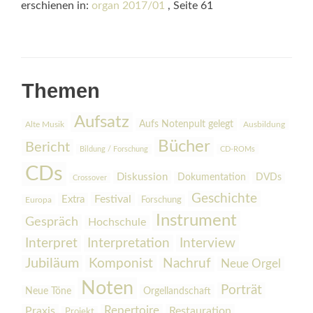
erschienen in:
organ 2017/01
, Seite 61
Themen
Aufsatz
Aufs Notenpult gelegt
Alte Musik
Ausbildung
Bücher
Bericht
Bildung / Forschung
CD-ROMs
CDs
Diskussion
Dokumentation
DVDs
Crossover
Geschichte
Festival
Extra
Europa
Forschung
Instrument
Gespräch
Hochschule
Interpretation
Interview
Interpret
Jubiläum
Komponist
Nachruf
Neue Orgel
Noten
Porträt
Orgellandschaft
Neue Töne
Praxis
Repertoire
Restauration
Projekt