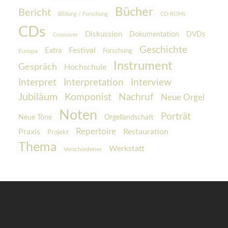
Bücher
Bericht
Bildung / Forschung
CD-ROMs
CDs
Diskussion
Dokumentation
DVDs
Crossover
Geschichte
Festival
Extra
Europa
Forschung
Instrument
Gespräch
Hochschule
Interpretation
Interview
Interpret
Jubiläum
Komponist
Nachruf
Neue Orgel
Noten
Porträt
Orgellandschaft
Neue Töne
Praxis
Repertoire
Restauration
Projekt
Thema
Werkstatt
Verschiedenes