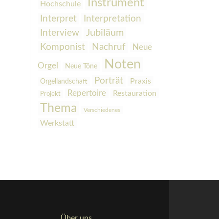
Instrument
Hochschule
Interpretation
Interpret
Interview
Jubiläum
Komponist
Nachruf
Neue
Noten
Orgel
Neue Töne
Porträt
Praxis
Orgellandschaft
Repertoire
Restauration
Projekt
Thema
Verschiedenes
Werkstatt
Über uns