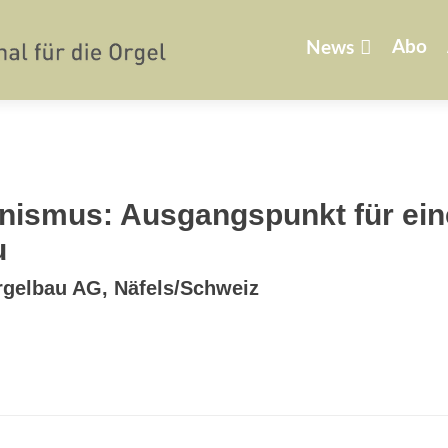
Zum
Inhalt
Abo
News
springen
nismus: Ausgangspunkt für ei
u
rgelbau AG, Näfels/Schweiz