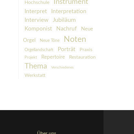
Instrument
Hochschule
Interpretation
Interpret
Interview
Jubiläum
Komponist
Nachruf
Neue
Noten
Orgel
Neue Töne
Porträt
Praxis
Orgellandschaft
Repertoire
Restauration
Projekt
Thema
Verschiedenes
Werkstatt
Über uns