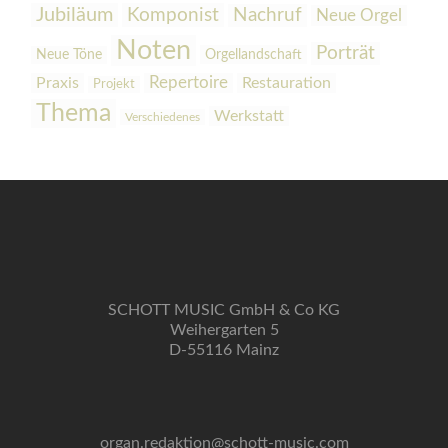
Jubiläum
Komponist
Nachruf
Neue Orgel
Noten
Porträt
Orgellandschaft
Neue Töne
Praxis
Repertoire
Restauration
Projekt
Thema
Werkstatt
Verschiedenes
SCHOTT MUSIC GmbH & Co KG
Weihergarten 5
D-55116 Mainz
organ.redaktion@schott-music.com