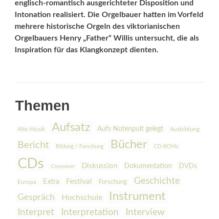
englisch-romantisch ausgerichteter Disposition und
Intonation realisiert. Die Orgelbauer hatten im Vorfeld
mehrere historische Orgeln des viktorianischen
Orgelbauers Henry „Father“ Willis untersucht, die als
Inspiration für das Klangkonzept dienten.
Themen
Aufsatz
Aufs Notenpult gelegt
Alte Musik
Ausbildung
Bücher
Bericht
Bildung / Forschung
CD-ROMs
CDs
Diskussion
Dokumentation
DVDs
Crossover
Geschichte
Festival
Extra
Europa
Forschung
Instrument
Gespräch
Hochschule
Interpretation
Interview
Interpret