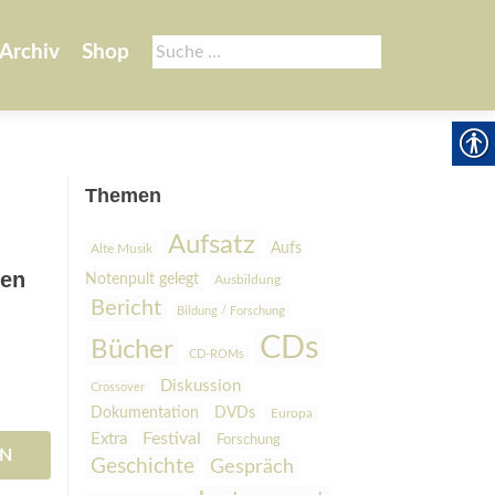
Suche
Archiv
Shop
nach:
Themen
Aufsatz
Aufs
Alte Musik
gen
Notenpult gelegt
Ausbildung
Bericht
Bildung / Forschung
CDs
Bücher
CD-ROMs
Diskussion
Crossover
Dokumentation
DVDs
Europa
Festival
Extra
Forschung
EN
Geschichte
Gespräch