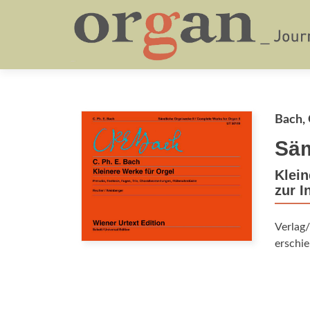
Bach, 
Säm
Klein
zur I
Verlag/
erschie