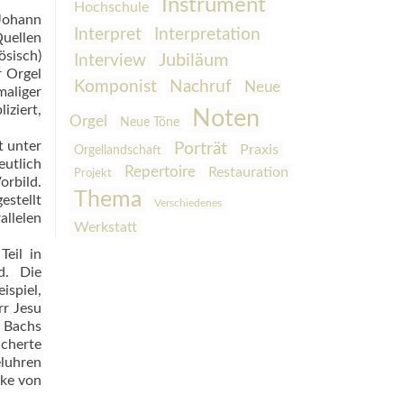
Instrument
Hochschule
 Johann
Interpretation
Interpret
Quellen
ösisch)
Interview
Jubiläum
r Orgel
Komponist
Nachruf
Neue
aliger
ziert,
Noten
Orgel
Neue Töne
t unter
Porträt
Praxis
Orgellandschaft
eutlich
Repertoire
Restauration
Projekt
orbild.
Thema
estellt
Verschiedenes
allelen
Werkstatt
Teil in
d. Die
ispiel,
rr Jesu
n Bachs
icherte
eluhren
cke von