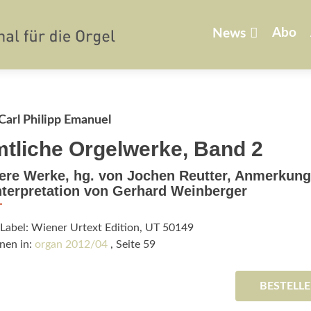
Zum
Inhalt
Abo
News
springen
Carl Philipp Emanuel
tliche Orgelwerke, Band 2
ere Werke, hg. von Jochen Reutter, Anmerkun
nterpretation von Gerhard Weinberger
Label: Wiener Urtext Edition, UT 50149
nen in:
organ 2012/04
, Seite 59
BESTELL