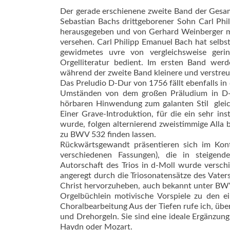
Der gerade erschienene zweite Band der Gesam
Sebastian Bachs drittgeborener Sohn Carl Phi
herausgegeben und von Gerhard Weinberger mit
versehen. Carl Philipp Emanuel Bach hat selbst
gewidmetes uvre von vergleichsweise ger
Orgelliteratur bedient. Im ersten Band wer
während der zweite Band kleinere und verstreu
Das Preludio D-Dur von 1756 fällt ebenfalls in
Umständen von dem großen Präludium in D-D
hörbaren Hinwendung zum galanten Stil  gle
Einer Grave-Introduktion, für die ein sehr in
wurde, folgen alternierend zweistimmige Alla 
zu BWV 532 finden lassen.
Rückwärtsgewandt präsentieren sich im Kont
verschiedenen Fassungen), die in steigend
Autorschaft des Trios in d-Moll wurde verschi
angeregt durch die Triosonatensätze des Vaters.
Christ hervorzuheben, auch bekannt unter BWV
Orgelbüchlein motivische Vorspiele zu den ei
Choralbearbeitung Aus der Tiefen rufe ich, übe
und Drehorgeln. Sie sind eine ideale Ergänzun
Haydn oder Mozart.