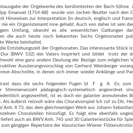
tausgabe der Orgelwerke des berühmtesten der Bach-Söhne 
lipp Emanuel (1714-88)  wurde von Jochen Reutter nach den 
 Hinweisen zur Interpretation (in deutsch, englisch und franz
 nie ein Organistenamt inne gehabt. Auch von daher ist sein de
ingem Umfang, obwohl es alle wesentlichen Gattungen dam
den die auch heute noch bekannten Sechs Orgelsonaten publi
te Werke beinhaltet.
 die Entstehungszeit der Orgelsonaten. Das interessante Stück is
ur (BWV 532) des Vaters inspiriert und bildet  trotz der d
ichwohl eine ganz andere Deutung der Bezüge zum möglichen V
struktiver Auszierungsvorschlag von Gerhard Weinberger vorang
breve-Abschnitte, in denen sich immer wieder Anklänge und Par
rast dazu die sechs folgenden Fugen (d  F  g  A  Es; zum 
er Stimmenanzahl pädagogisch-systematisch angeordnet sin
edentlich angezweifelt, ist es doch ein galanter anmutendes Be
 Als äußerst reizvoll wäre das Choralvorspiel Ich ruf zu Dir, He
 Anh. II 73, das dem gleichnamigen Werk aus Johann Sebastia
nzelnen Choralzeilen hinzufügt. Es folgt eine ebenfalls unges
rliefert auch als BWV Anh. 745 und 30 Galanteriestücke für Spi
g zum gängigen Repertoire der klassischen Wiener Flötenuhrstü