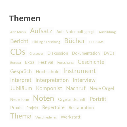
Themen
Aufsatz
Aufs Notenpult gelegt
Alte Musik
Ausbildung
Bücher
Bericht
Bildung / Forschung
CD-ROMs
CDs
Diskussion
Dokumentation
DVDs
Crossover
Geschichte
Festival
Extra
Europa
Forschung
Instrument
Gespräch
Hochschule
Interpretation
Interview
Interpret
Jubiläum
Komponist
Nachruf
Neue Orgel
Noten
Porträt
Orgellandschaft
Neue Töne
Praxis
Repertoire
Restauration
Projekt
Thema
Werkstatt
Verschiedenes