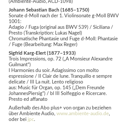
(Ambiente-Audio, ACD-1098)
Johann Sebastian Bach (1685–1750)
Sonate d-Moll nach der 1. Violinsonate g-Moll BWV
1001:
Adagio / Fuga (original aus BWV 539) / Siciliana /
Presto (Transkription: Lukas Nagel)
Chromatische Phantasie und Fuge d-Moll: Phantasie
/ Fuge (Bearbeitung: Max Reger)
Sigfrid Karg-Elert (1877–1933)
Trois Impressions, op. 72 („A Monsieur Alexandre
Guilmant“)
I Harmonies du soir. Adagissimo con molto
espressione / II Clair de lune. Tranquillo e sempre
delicate / III La nuit. Lento religioso
aus: Music für Organ, op. 145 („Dem Freunde
JohannesPiersig“) / bl III Solfeggio e Ricercare.
Presto ed affanato
Außerhalb des Abo plus+ von organ zu beziehen
über Ambiente Audio,
www.ambiente-audio.de
,
oder bei
jpc
.