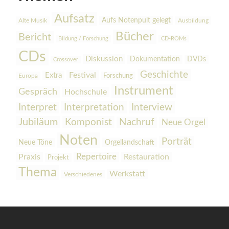
Aufsatz
Aufs Notenpult gelegt
Alte Musik
Ausbildung
Bücher
Bericht
Bildung / Forschung
CD-ROMs
CDs
Diskussion
Dokumentation
DVDs
Crossover
Geschichte
Festival
Extra
Europa
Forschung
Instrument
Gespräch
Hochschule
Interpretation
Interview
Interpret
Jubiläum
Komponist
Nachruf
Neue Orgel
Noten
Porträt
Orgellandschaft
Neue Töne
Praxis
Repertoire
Restauration
Projekt
Thema
Werkstatt
Verschiedenes