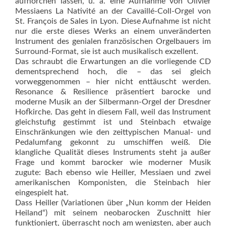
aufhorchen lassen, u. a. eine Aufnahme von Olivier
Messiaens La Nativité an der Cavaillé-Coll-Orgel von
St. François de Sales in Lyon. Diese Aufnahme ist nicht
nur die erste dieses Werks an einem unveränderten
Instrument des genialen französischen Orgelbauers im
Surround-Format, sie ist auch musikalisch exzellent.
Das schraubt die Erwartungen an die vorliegende CD
dementsprechend hoch, die – das sei gleich
vorweggenommen – hier nicht enttäuscht werden.
Resonance & Resilience präsentiert barocke und
moderne Musik an der Silbermann-Orgel der Dresdner
Hofkirche. Das geht in diesem Fall, weil das Instrument
gleichstufig gestimmt ist und Steinbach etwaige
Einschränkungen wie den zeittypischen Manual- und
Pedalumfang gekonnt zu umschiffen weiß. Die
klangliche Qualität dieses Instruments steht ja außer
Frage und kommt barocker wie moderner Musik
zugute: Bach ebenso wie Heiller, Messiaen und zwei
amerikanischen Komponisten, die Steinbach hier
eingespielt hat.
Dass Heiller (Variationen über „Nun komm der Heiden
Heiland“) mit seinem neobarocken Zuschnitt hier
funktioniert, überrascht noch am wenigsten, aber auch