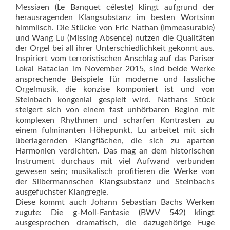
Messiaen (Le Banquet céleste) klingt aufgrund der
herausragenden Klangsubstanz im besten Wortsinn
himmlisch. Die Stücke von Eric Nathan (Immeasurable)
und Wang Lu (Missing Absence) nutzen die Qualitäten
der Orgel bei all ihrer Unterschiedlichkeit gekonnt aus.
Inspiriert vom terro­ris­tischen Anschlag auf das Pariser
Lokal Bataclan im November 2015, sind beide Werke
ansprechende Beispiele für moderne und fassliche
Orgelmusik, die konzise komponiert ist und von
Steinbach kongenial gespielt wird. Nathans Stück
steigert sich von einem fast unhörbaren Beginn mit
komplexen Rhythmen und scharfen Kontrasten zu
einem fulminanten Höhepunkt, Lu arbeitet mit sich
überlagernden Klangflächen, die sich zu aparten
Harmonien verdichten. Das mag an dem historischen
Instrument durchaus mit viel Aufwand verbunden
gewesen sein; musikalisch profitieren die Werke von
der Silbermannschen Klangsubstanz und Steinbachs
ausgefuchster Klangregie.
Diese kommt auch Johann Se­bas­tian Bachs Werken
zugute: Die g-Moll-Fantasie (BWV 542) klingt
ausgesprochen dramatisch, die dazugehörige Fuge