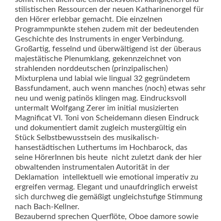
stilis­tischen Res­sourcen der neu­en Katharinenorgel für
den Hörer erlebbar gemacht. Die einzelnen
Programmpunkte stehen zu­dem mit der bedeutenden
Geschich­te des Instruments in enger Verbindung.
Großartig, fesselnd und überwältigend ist der überaus
majestätische Plenumklang, gekennzeichnet von
strahlenden norddeutschen (prinzipalischen)
Mixturplena und labial wie lingual 32 gegründetem
Bassfundament, auch wenn manches (noch) etwas sehr
neu und wenig patinös klingen mag. Eindrucksvoll
untermalt Wolfgang Zerer im initial musizierten
Magnificat VI. Toni von Scheidemann diesen Eindruck
und dokumentiert damit zugleich mustergültig ein
Stück Selbstbewusstsein des musikalisch-
hansestädtischen Luthertums im Hochbarock, das
seine HörerInnen bis heute  nicht zuletzt dank der hier
obwaltenden instrumentalen Autorität in der
Deklamation  intellektuell wie emotional imperativ zu
ergreifen vermag. Elegant und unaufdringlich erweist
sich durchweg die gemäßigt ungleichstufige Stimmung
nach Bach-Kellner.
Bezaubernd sprechen Querflöte, Oboe damore sowie