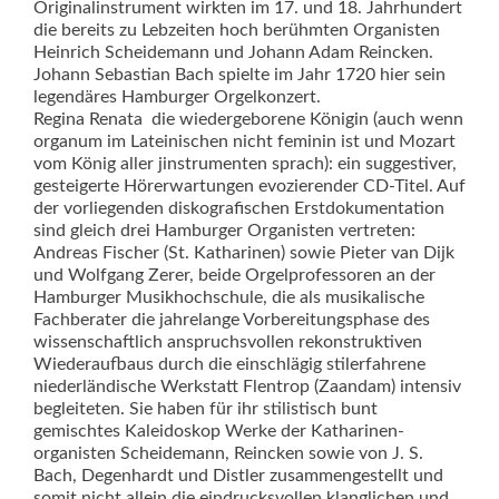
Originalinstrument wirkten im 17. und 18. Jahrhundert
die bereits zu Lebzeiten hoch berühmten Organisten
Heinrich Scheidemann und Johann Adam Reincken.
Johann Sebastian Bach spielte im Jahr 1720 hier sein
legendäres Hamburger Orgelkonzert.
Regina Renata  die wiedergeborene Königin (auch wenn
organum im Lateinischen nicht feminin ist und Mozart
vom König aller jinstrumenten sprach): ein suggestiver,
gesteigerte Hörerwartungen evozierender CD-Titel. Auf
der vorliegenden diskografischen Erstdokumentation
sind gleich drei Hamburger Organisten vertreten:
Andreas Fischer (St. Katharinen) sowie Pieter van Dijk
und Wolfgang Zerer, beide Orgelprofessoren an der
Hamburger Musikhochschule, die als musikalische
Fachberater die jahrelange Vorbereitungsphase des
wissenschaftlich anspruchsvollen rekonstruktiven
Wiederaufbaus durch die einschlägig stilerfahrene
niederländische Werkstatt Flentrop (Zaandam) intensiv
begleiteten. Sie haben für ihr stilistisch bunt
gemischtes Kaleidoskop Werke der Katharinen­
organisten Scheidemann, Reincken sowie von J. S.
Bach, Degenhardt und Distler zusammengestellt und
somit nicht allein die eindrucks­vollen klanglichen und