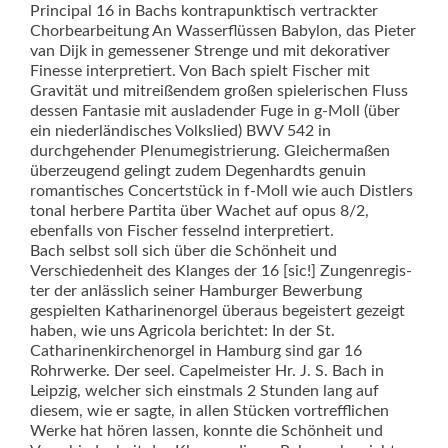
Principal 16 in Bachs kontrapunktisch vertrackter
Chorbearbeitung An Wasserflüssen Babylon, das Pieter
van Dijk in gemessener Strenge und mit dekorativer
Finesse interpretiert. Von Bach spielt Fischer mit
Gravität und mitreißendem großen spielerischen Fluss
dessen Fantasie mit ausladender Fuge in g-Moll (über
ein niederländisches Volkslied) BWV 542 in
durchgehender Plenumegistrierung. Gleichermaßen
überzeugend gelingt zudem Degenhardts genuin
romantisches Concertstück in f-Moll wie auch Distlers
tonal herbere Partita über Wachet auf opus 8/2,
ebenfalls von Fischer fesselnd interpretiert.
Bach selbst soll sich über die Schönheit und
Verschiedenheit des Klanges der 16 [sic!] Zungenregis­
ter der anlässlich seiner Hamburger Bewerbung
gespielten Katharinenorgel überaus begeistert gezeigt
haben, wie uns Agricola berichtet: In der St.
Catharinenkirchenorgel in Hamburg sind gar 16
Rohrwerke. Der seel. Capelmeister Hr. J. S. Bach in
Leipzig, welcher sich einstmals 2 Stunden lang auf
diesem, wie er sagte, in allen Stücken vortrefflichen
Werke hat hören lassen, konnte die Schönheit und