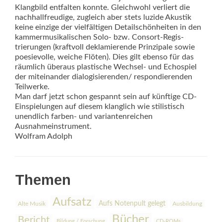
Klangbild entfalten konnte. Gleichwohl verliert die
nachhallfreudige, zugleich aber stets luzide Akustik
keine einzige der vielfältigen Detailschönheiten in den
kammermusikalischen Solo- bzw. Consort-Regis­
trierungen (kraftvoll deklamierende Prinzipale sowie
poe­sievolle, weiche Flöten). Dies gilt ebenso für das
räumlich überaus plastische Wechsel- und Echospiel
der miteinander dialogisierenden/ respondierenden
Teilwerke.
Man darf jetzt schon gespannt sein auf künftige CD-
Einspielungen auf diesem klanglich wie stilis­tisch
unendlich farben- und variantenreichen
Ausnahmeinstrument.
Wolfram Adolph
Themen
Aufsatz
Aufs Notenpult gelegt
Alte Musik
Ausbildung
Bücher
Bericht
Bildung / Forschung
CD-ROMs