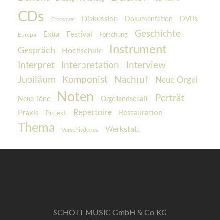
CDs
Diskussion
Dokumentation
DVDs
Crossover
Geschichte
Festival
Extra
Europa
Forschung
Instrument
Gespräch
Hochschule
Interpretation
Interview
Interpret
Jubiläum
Komponist
Nachruf
Neue Orgel
Noten
Porträt
Orgellandschaft
Neue Töne
Praxis
Repertoire
Restauration
Projekt
Thema
Werkstatt
Verschiedenes
SCHOTT MUSIC GmbH & Co KG