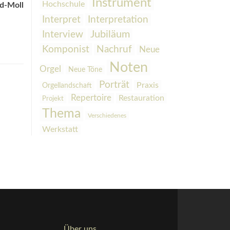
Instrument
Hochschule
 d-Moll
Interpretation
Interpret
Interview
Jubiläum
Komponist
Nachruf
Neue
Noten
Orgel
Neue Töne
Porträt
Praxis
Orgellandschaft
Repertoire
Restauration
Projekt
Thema
Verschiedenes
Werkstatt
Über uns