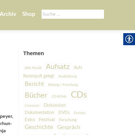
Suche
Archiv
Shop
nach:
Themen
Aufsatz
Aufs
Alte Musik
Notenpult gelegt
Ausbildung
Bericht
Bildung / Forschung
CDs
Bücher
CD-ROMs
Diskussion
Crossover
Dokumentation
DVDs
Europa
peyer,
Festival
Extra
Forschung
r­hun­
Geschichte
Gespräch
nja