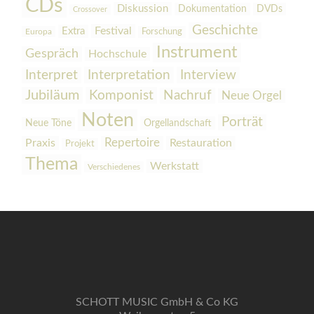
CDs
Diskussion
Dokumentation
DVDs
Crossover
Geschichte
Festival
Extra
Europa
Forschung
Instrument
Gespräch
Hochschule
Interpretation
Interview
Interpret
Jubiläum
Komponist
Nachruf
Neue Orgel
Noten
Porträt
Orgellandschaft
Neue Töne
Praxis
Repertoire
Restauration
Projekt
Thema
Werkstatt
Verschiedenes
SCHOTT MUSIC GmbH & Co KG