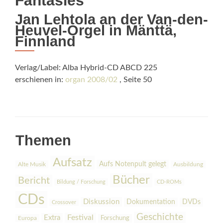
Fantasies
Jan Lehtola an der Van-den-
Heuvel-Orgel in Mänttä,
Finnland
Verlag/Label: Alba Hybrid-CD ABCD 225
erschienen in:
organ 2008/02
, Seite 50
Themen
Aufsatz
Aufs Notenpult gelegt
Alte Musik
Ausbildung
Bücher
Bericht
Bildung / Forschung
CD-ROMs
CDs
Diskussion
Dokumentation
DVDs
Crossover
Geschichte
Festival
Extra
Europa
Forschung