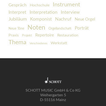
Instrument
Gespräch
Hochschule
Interpretation
Interview
Interpret
Jubiläum
Komponist
Nachruf
Neue Orgel
Noten
Porträt
Orgellandschaft
Neue Töne
Praxis
Repertoire
Restauration
Projekt
Thema
Werkstatt
Verschiedenes
SCHOTT MUSIC GmbH & Co KG
Weihergarten 5
D-55116 Mainz