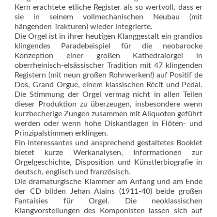
Kern erachtete etliche Register als so wertvoll, dass er
sie in seinem vollmechanischen Neubau (mit
hängenden Trakturen) wieder integrierte.
Die Orgel ist in ihrer heutigen Klanggestalt ein grandios
klingendes Paradebeispiel für die neobaro­cke
Konzeption einer großen Ka­thed­ralorgel in
oberrheinisch-elsässischer Tradition mit 47 klingenden
Regis­tern (mit neun großen Rohrwerken!) auf Positif de
Dos, Grand Orgue, einem klassischen Récit und Pedal.
Die Stimmung der Orgel vermag nicht in allen Teilen
dieser Produktion zu überzeugen, insbesondere wenn
kurzbecherige Zungen zusammen mit Aliquoten geführt
werden oder wenn hohe Diskantlagen in Flöten- und
Prinzipalstimmen erklingen.
Ein interessantes und ansprechend gestaltetes Booklet
bietet kurze Werkanalysen, Informationen zur
Orgelgeschichte, Disposition und Künstlerbiografie in
deutsch, englisch und französisch.
Die dramaturgische Klammer am Anfang und am Ende
der CD bilden Jehan Alains (1911-40) beide großen
Fantaisies für Orgel. Die neoklassischen
Klangvorstellungen des Komponisten lassen sich auf