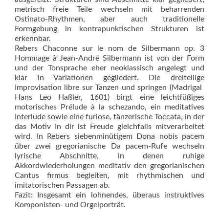
metrisch freie Teile wechseln mit beharrenden
Ostinato-Rhythmen, aber auch traditionelle
Formgebung in kontrapunktischen Strukturen ist
erkennbar.
Rebers Chaconne sur le nom de Silbermann op. 3
Hommage à Jean-André Silbermann ist von der Form
und der Tonsprache eher neoklassisch angelegt und
klar in Variationen gegliedert. Die dreiteilige
Improvisation libre sur Tanzen und springen (Madrigal 
Hans Leo Haßler, 1601) birgt eine leichtfüßiges
motorisches Prélude à la schezando, ein meditatives
Interlude sowie eine furiose, tänzerische Toccata, in der
das Motiv In dir ist Freude gleichfalls mitverarbeitet
wird. In Rebers siebenminütigem Dona nobis pacem
über zwei gregorianische Da pacem-Rufe wechseln
lyrische Abschnitte, in denen ruhige
Akkordwiederholungen meditativ den gregorianischen
Cantus firmus begleiten, mit rhythmischen und
imitatorischen Passagen ab.
Fazit: Insgesamt ein lohnendes, überaus instruktives
Komponisten- und Orgelporträt.