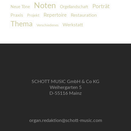
Noten
Porträt
Orgellandschaft
Neue Töne
Praxis
Repertoire
Restauration
Projekt
Thema
Werkstatt
Verschiedenes
SCHOTT MUSIC GmbH & Co KG
Weihergarten 5
D-55116 Mainz
organ.redaktion@schott-music.com