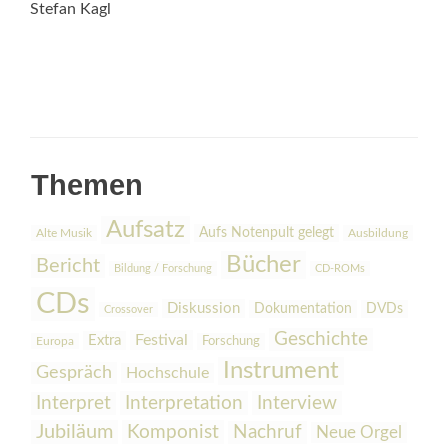
Stefan Kagl
Themen
Aufsatz
Aufs Notenpult gelegt
Alte Musik
Ausbildung
Bücher
Bericht
Bildung / Forschung
CD-ROMs
CDs
Diskussion
Dokumentation
DVDs
Crossover
Geschichte
Festival
Extra
Europa
Forschung
Instrument
Gespräch
Hochschule
Interpretation
Interview
Interpret
Jubiläum
Komponist
Nachruf
Neue Orgel