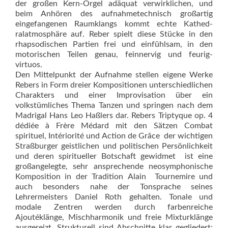
der großen Kern-Orgel adäquat verwirklichen, und
beim Anhören des aufnahmetechnisch großartig
eingefangenen Raumklangs kommt echte Kathed­
ralatmosphäre auf. Reber spielt diese Stücke in den
rhapsodischen Partien frei und einfühlsam, in den
motorischen Teilen genau, feinnervig und feurig-
virtuos.
Den Mittelpunkt der Aufnahme stellen eigene Werke
Rebers in Form dreier Kompositionen unterschiedlichen
Charakters und einer Improvisation über ein
volkstümliches Thema Tanzen und springen nach dem
Madrigal Hans Leo Haßlers dar. Rebers Triptyque op. 4
dédiée à Frère Médard mit den Sätzen Combat
spirituel, Intériorité und Action de Grâce  der wichtigen
Straßburger geistlichen und politischen Persönlichkeit
und deren spiritueller Botschaft gewidmet  ist eine
großangelegte, sehr ansprechende neosymphonische
Komposition in der Tradition Alain  Tournemire und
auch besonders nahe der Tonsprache seines
Lehrermeis­ters Daniel Roth gehalten. Tonale und
modale Zentren werden durch farbenreiche
Ajoutéklänge, Mischharmonik und freie Mixturklänge
ausgereizt. Strukturell sind Abschnitte klar gegliedert;