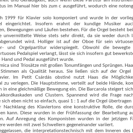
heit und Genauigkeit, auch wenn diese Partitur am Instrumen
us im Manual hier bis zum c ausgeführt, wodurch eine noteng
ich 1999 für Klavier solo komponiert und wurde in der vorli
 eingerichtet. Insofern erahnt der kundige Musiker auc
en, Bewegungen und Läufen bestehen. Für die Orgel besteht bei
 unvermittelte Weise stets sehr direkt, da sie weder durch 
gerundet wird. Holliger ist auf der Oboe für sein virtuose
ier- und Orgelpartitur widerspiegelt. Obwohl die bewegte
rtuoses Pedalspiel verlangt, lässt sie sich insofern gut bewerkste
o Hand und Pedal ausgeführt wurde.
tmica sind Triosätze mit großen Tonumfängen und Sprüngen. Haas
 Stimmen als Qualität heraus. Sie ließen sich auf der Orgel
ier. Im Petit Csárdás obstiné nutzt Haas die Möglichkei
al zu verlegen. Die Hauptstimme, verteilt auf beide Hände, k
 in eine gleichmäßige Bewegung ein. Die Barcarola steigert sich
kkordkaskaden und Clus­tern. Spannend wird die Frage nach
sich eben nicht so einfach, quasi 1 : 1 auf die Orgel übertragen 
der Nachklang des Klaviertons eine konstruktive Rolle, die du
den kann. Diese wurden in der Frühfassung der Bearbeitung 
ten. Auf Anregung des Komponisten wurden in der jetzigen F
ere werden mit zwei Schwellern gegeneinander variiert.
gelassen, die interpretationstechnisch mit dem Inneren des 