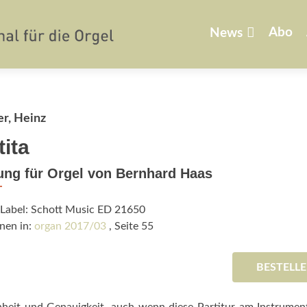
Zum
Inhalt
Abo
News
springen
er, Heinz
tita
ung für Orgel von Bernhard Haas
/Label: Schott Music ED 21650
nen in:
organ 2017/03
, Seite 55
BESTELL