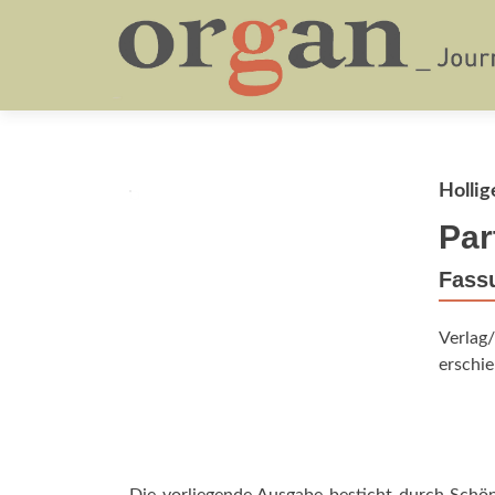
Hollig
Par
Fass
Verlag
erschie