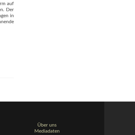
orm auf
en. Der
ngen in
annende
Über uns
Mediadaten