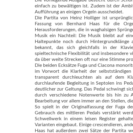
Die vorliegende Ausgabe besticht durch Schön
einfach zu bewältigen ist. Zudem ist der Ambit
Aufführung an einigen Orgeln ausscheidet.
Die Partita von Heinz Holliger ist ursprüngl
Fassung von Bernhard Haas für die Orgel
Herausforderungen, die in waghalsigen Sprüng
Musik ein Nachteil: Die Musik bleibt auf eine
Haltepunkte noch durch Hintergrundklänge ab
bekannt, das sich gleichfalls in der Klav
spieltechnische Flexibilität und insbesondere vi
da über weite Strecken oft nur eine Stimme pr
Die beiden Ecksätze Fuga und Ciacona monori
im Vorwort die Klarheit der selbstständigen
transparent durchleuchten als auf dem Klav
durchlaufende Begleitung in Septolen ins Ped
deutlicher zur Geltung. Das Pedal schwingt sich
durch verschiedene Notenwerte bis hin zu A
Bearbeitung vor allem immer an den Stellen, die 
So spielt in der Originalfassung der Fuga 
Gebrauch des mittleren Pedals verstärkt wer
Schwellwerk in einem leisen Register gehal
Varianten eingebaut. Einige crescendieren, and
Haas hat außerdem zwei Sätze der Partita weg