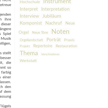
t nicht
Instrument
Hochschule
etreue
Interpretation
Interpret
egenden
Interview
Jubiläum
h ihre
Komponist
Nachruf
Neue
 dieser
längere
Noten
Orgel
Neue Töne
s Spiel
 Musik
Porträt
Praxis
Orgellandschaft
lligen,
Repertoire
Restauration
Projekt
Thema
 stellt
Verschiedenes
 besser
Werkstatt
t, die
ommt so
 farbig
 einer
lassen.
rch den
auf dem
assung
Flügels