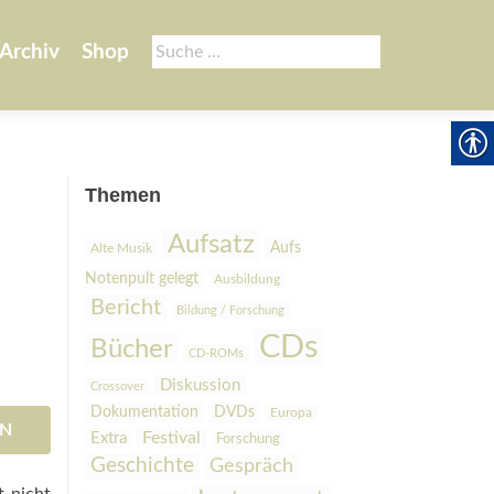
Suche
Archiv
Shop
nach:
Themen
Aufsatz
Aufs
Alte Musik
Notenpult gelegt
Ausbildung
Bericht
Bildung / Forschung
CDs
Bücher
CD-ROMs
Diskussion
Crossover
Dokumentation
DVDs
Europa
EN
Festival
Extra
Forschung
Geschichte
Gespräch