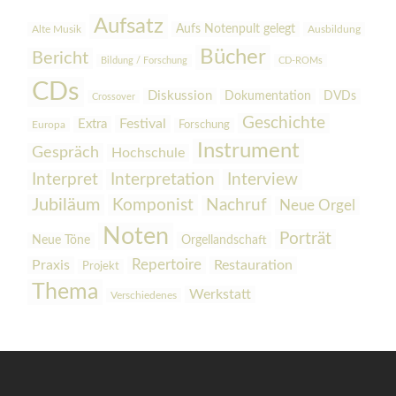
Aufsatz
Aufs Notenpult gelegt
Alte Musik
Ausbildung
Bücher
Bericht
Bildung / Forschung
CD-ROMs
CDs
Diskussion
Dokumentation
DVDs
Crossover
Geschichte
Festival
Extra
Europa
Forschung
Instrument
Gespräch
Hochschule
Interpretation
Interview
Interpret
Jubiläum
Komponist
Nachruf
Neue Orgel
Noten
Porträt
Orgellandschaft
Neue Töne
Praxis
Repertoire
Restauration
Projekt
Thema
Werkstatt
Verschiedenes