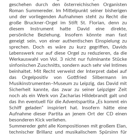
geschehen durch den österreichischen Orga­nis­ten
Roman Summereder. Im Mittelpunkt seiner bisherigen
und der vorliegenden Aufnahmen steht zu Recht die
große Bruckner-Orgel im Stift St. Florian, denn zu
diesem Instrument hatte David eine direkte,
persönliche Beziehung. Insofern könnte man fast
geneigt sein, von einer authentischen Einspielung zu
sprechen. Doch es wäre zu kurz gegriffen, Davids
Lebenswerk nur auf diese Orgel zu reduzieren, da die
Werkauswahl von Vol. 3 nicht nur fulminante Stücke
sinfonischen Zuschnitts, sondern auch sehr viel Intimes
beinhaltet. Mit Recht verweist der Interpret dabei auf
das Orgelpositiv von Gottfried Silbermann im
Musikinstrumenten–Museum zu Leipzig, das David mit
Sicherheit kannte, das zwar zu seiner Leipziger Zeit
noch als ein Werk von Zacharias Hildebrandt galt und
das ihn eventuell für die Advents­partita „Es kommt ein
Schiff geladen“ inspiriert hat. Insofern hätte eine
Aufnahme dieser Partita an jenem Ort der CD einen
besonderen Kick verliehen.
Summereder geht alle Kompositionen mit großem Elan,
technischer Brillanz und musikalischem Spürsinn für