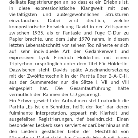
delikate Registrierungen an, so dass es ein Erlebnis ist,
in diese expressionistische Klangwelt mit den
vielfältigsten und außergewöhnlichen Strukturen
einzutauchen. Dabei wird deutlich, welche
kompositorische Entwicklung David in der Zeitspanne
zwischen 1935, als er Fantasie und Fuge C-Dur zu
Papier brachte, und dem Jahr 1970 nahm. In diesem
letzten Lebens­abschnitt vor seinem Tod näherte er sich
auf sehr individuelle Art der Gedankenwelt und
expressiven Lyrik Friedrich Hölderlins mit einem
Triptychon, ursprünglich unter dem Titel Für Hölderlin.
Dazwischen steht Davids späte Auseinandersetzung
mit der Zwölftontechnik in der Partita über B-A-C-H,
aus der Summereder nur die Sätze I, VII und VIII
eingespielt hat. Die Gesamtaufführung hätte
vermutlich den Rahmen der CD gesprengt.
Ein Schwergewicht der Aufnahmen stellt natürlich die
Partita „Es ist ein Schnitter, heißt der Tod“ dar, deren
fulminante Interpretation, gepaart mit Klarheit und
ausgefeilten Registrierungen, tief beeindruckt. Einen
besonderen Leckerbissen serviert er darüber hinaus mit
den Liedern geistlicher Liebe der Mechthild von
Magdeburg. Dabei steht ihm Cornelia Horak mit ihrem