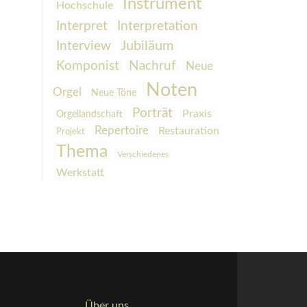
Instrument
Hochschule
Interpretation
Interpret
Interview
Jubiläum
Komponist
Nachruf
Neue
Noten
Orgel
Neue Töne
Porträt
Praxis
Orgellandschaft
Repertoire
Restauration
Projekt
Thema
Verschiedenes
Werkstatt
Über uns