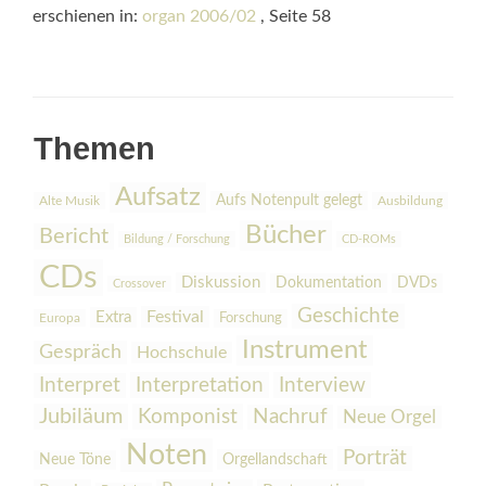
erschienen in:
organ 2006/02
, Seite 58
Themen
Aufsatz
Aufs Notenpult gelegt
Alte Musik
Ausbildung
Bücher
Bericht
Bildung / Forschung
CD-ROMs
CDs
Diskussion
Dokumentation
DVDs
Crossover
Geschichte
Festival
Extra
Europa
Forschung
Instrument
Gespräch
Hochschule
Interpretation
Interview
Interpret
Jubiläum
Komponist
Nachruf
Neue Orgel
Noten
Porträt
Orgellandschaft
Neue Töne