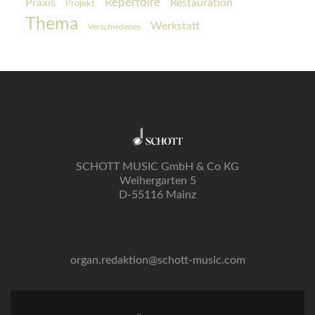
Praxis
Repertoire
Restauration
Projekt
Thema
Werkstatt
Verschiedenes
SCHOTT MUSIC GmbH & Co KG
Weihergarten 5
D-55116 Mainz
organ.redaktion@schott-music.com