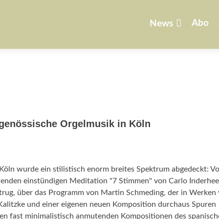
Zum
Inhalt
Abo
News
springen
itgenössische Orgelmusik in Köln
 Köln wurde ein stilistisch enorm breites Spektrum abgedeckt: V
henden einstündigen Meditation "7 Stimmen" von Carlo Inderhees
trug, über das Programm von Martin Schmeding, der in Werken
alitzke und einer eigenen neuen Komposition durchaus Spuren
zu den fast minimalistisch anmutenden Kompositionen des spanisc