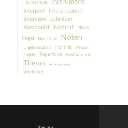
Instrument
Hochschule
Interpretation
Interpret
Interview
Jubiläum
Komponist
Nachruf
Neue
Noten
Orgel
Neue Töne
Porträt
Praxis
Orgellandschaft
Repertoire
Restauration
Projekt
Thema
Verschiedenes
Werkstatt
Über uns