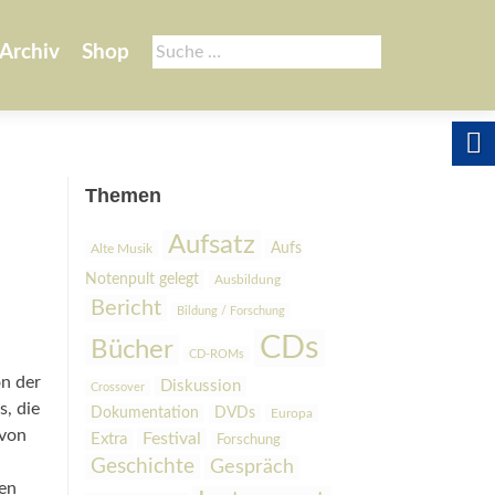
Suche
Archiv
Shop
nach:
Themen
Aufsatz
Aufs
Alte Musik
Notenpult gelegt
Ausbildung
Bericht
Bildung / Forschung
CDs
Bücher
CD-ROMs
on der
Diskussion
Crossover
, die
Dokumentation
DVDs
Europa
 von
Festival
Extra
Forschung
Geschichte
Gespräch
hen