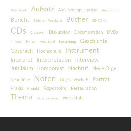
Aufsatz
Aufs Notenpult gelegt
Alte Musik
Ausbildung
Bücher
Bericht
Bildung / Forschung
CD-ROMs
CDs
Diskussion
Dokumentation
DVDs
Crossover
Geschichte
Festival
Extra
Europa
Forschung
Instrument
Gespräch
Hochschule
Interpretation
Interview
Interpret
Jubiläum
Komponist
Nachruf
Neue Orgel
Noten
Porträt
Orgellandschaft
Neue Töne
Praxis
Repertoire
Restauration
Projekt
Thema
Werkstatt
Verschiedenes