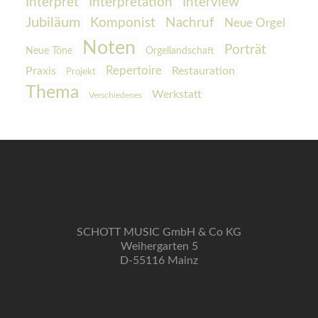
Interpretation
Interview
Interpret
Jubiläum
Komponist
Nachruf
Neue Orgel
Noten
Porträt
Orgellandschaft
Neue Töne
Praxis
Repertoire
Restauration
Projekt
Thema
Werkstatt
Verschiedenes
SCHOTT MUSIC GmbH & Co KG
Weihergarten 5
D-55116 Mainz