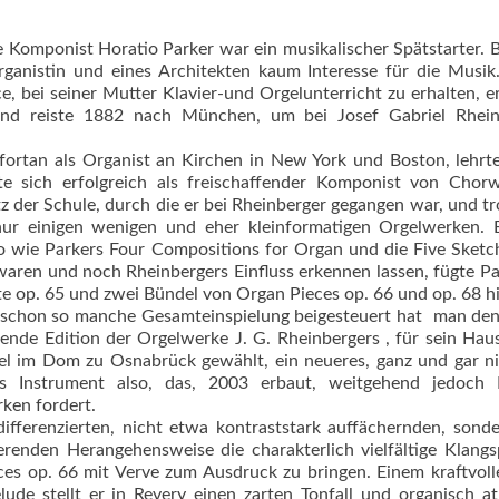
Komponist Horatio Parker war ein musikalischer Spätstarter. 
ganis­tin und eines Architekten kaum Interesse für die Musi
nce, bei seiner Mutter Klavier-und Orgelunterricht zu erhalten, 
nd reiste 1882 nach München, um bei Josef Gabriel Rhein
fortan als Organist an Kirchen in New York und Bos­ton, lehrt
te sich erfolgreich als freischaffender Komponist von Chorw
 der Schule, durch die er bei Rheinberger gegangen war, und tr
 nur einigen wenigen und eher kleinformatigen Orgelwerken. 
 wie Parkers Four Compositions for Organ und die Five Sketc
aren und noch Rheinbergers Einfluss erkennen lassen, fügte Pa
e op. 65 und zwei Bündel von Organ Pieces op. 66 und op. 68 h
 schon so manche Gesamteinspielung beigesteuert hat  man de
nde Edition der Orgelwerke J. G. Rheinbergers , für sein Hau
el im Dom zu Osnabrück gewählt, ein neueres, ganz und gar n
etes Instrument also, das, 2003 erbaut, weitgehend jedoch 
rken fordert.
differenzierten, nicht etwa kontraststark auffächernden, sonde
ierenden Herangehensweise die charakterlich vielfältige Klang
es op. 66 mit Verve zum Ausdruck zu bringen. Einem kraftvol
lude stellt er in Revery einen zarten Tonfall und organisch 