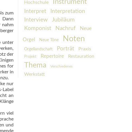
Instrument
Hochschule
Interpretation
Interpret
Bis zum
k. Dann
Interview
Jubiläum
er nahm
Komponist
Nachruf
Neue
berger
Noten
Orgel
Neue Töne
e unter
erken,
Porträt
Praxis
Orgellandschaft
otz der
Repertoire
Restauration
Projekt
Einigen
Thema
hes for
Verschiedenes
rker in
Werkstatt
inzu.
nke nur
s-Label
icht an
Klänge
rn viel
sprache
len und
atmende