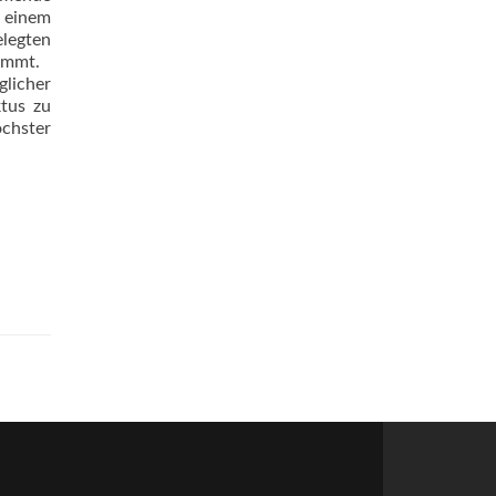
 einem
elegten
immt.
glicher
ktus zu
hs­ter