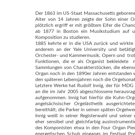
Der 1863 im US-Staat Massachusetts geborene 
Alter von 14 Jahren zeigte der Sohn einer Or
plötzlich ergriff er mit größtem Eifer die Cha
ab 1877 in Boston ein Musikstudium auf u
Komposition zu studieren.
1885 kehrte er in die USA zurück und wirkte 
anderem an der Yale University und betätig
Orchester- und Kammermusik, Opern und  trotz
Funktionen, die er als Organist bekleidete 
Sammlungen von Charakterstücken, die ebenso
Organ noch in den 1890er Jahren entstanden w
den späteren Lebensjahren noch die Orgelsonat
Letztere Werke hat Rudolf Innig, der für MDG
an die im Jahr 2005 abgeschlossene herausrage
aufgenommen. Innig hat hierfür die Kuhn-Org
angelsächsischer Orgel­ästhetik ausgericht
bereithält, die Parker in seinen späten Orgelwe
Innig weiß in seiner Registerwahl und seiner 
eher sensibel und gleichfarbig ausinstrument
des Komponisten etwa in den Four Organ Piec
energetischen Schub eingangs im Festival Pre