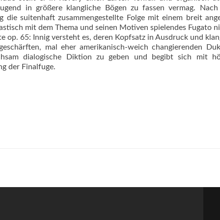
rzeugend in größere klangliche Bögen zu fassen vermag. Nach
ig die suitenhaft zusammengestellte Folge mit einem breit ang
 plastisch mit dem Thema und seinen Motiven spielendes Fugato n
 op. 65: Innig versteht es, deren Kopfsatz in Ausdruck und klan
 geschärften, mal eher amerikanisch-weich changierenden Du
chsam dialogische Diktion zu geben und begibt sich mit höc
g der Finalfuge.