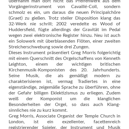
übernahm man dort nicht das Pfeifenwerk aus dem
Vorgängerinstrument von Cavaillé-Coll, sondern
schmolz es ein, um daraus die neuen Principalchöre
(Graet) zu gießen. Trotz steiler Disposition klang das
32-Werk nie schrill; 2002 veredelte es Wood of
Huddersfield, fügte allerdings der Gravität im Pedal
wegen zwei elektronische Register hinzu. Neu ist auch
ein Solowerk mit überblasenden Flöten, einer zweiten
Streicherschwebung sowie drei Zungen.
Dieses Instrument präsentiert Greg Morris folgerichtig
mit einem Querschnitt des Orgelschaffens von Kenneth
Leighton, einem der wichtigen britischen
Kirchenmusik-Komponisten des 20. Jahrhunderts.
Seine Musik, die als gemäßigt modern zu
charakterisieren ist, vermag Tradiertes in eine
eigenständige, zeigemäße Sprache zu überführen, ohne
der Gefahr billigen Eklektizismus zu erliegen. Zudem
weiß der Komponist um die klanglichen
Besonderheiten der Orgel, so dass auch Klang­
sinnliches nie zu kurz kommt.
Greg Morris, Associate Organist der Temple Church in
London, ist ein exzellenter, facettenreich
registrierender Spieler, der Instrument und Musik