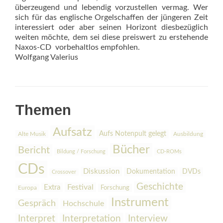
überzeugend und lebendig vorzustellen vermag. Wer
sich für das englische Orgelschaffen der jüngeren Zeit
interessiert oder aber seinen Horizont diesbezüglich
weiten möchte, dem sei diese preiswert zu erstehende
Naxos-CD vorbehaltlos empfohlen.
Wolfgang Valerius
Themen
Aufsatz
Aufs Notenpult gelegt
Alte Musik
Ausbildung
Bücher
Bericht
Bildung / Forschung
CD-ROMs
CDs
Diskussion
Dokumentation
DVDs
Crossover
Geschichte
Festival
Extra
Europa
Forschung
Instrument
Gespräch
Hochschule
Interpretation
Interview
Interpret