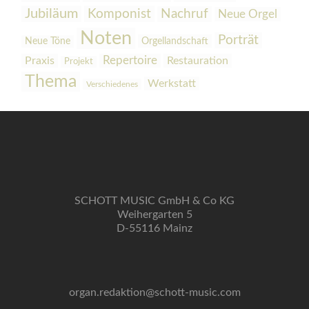
Jubiläum
Komponist
Nachruf
Neue Orgel
Noten
Porträt
Orgellandschaft
Neue Töne
Praxis
Repertoire
Restauration
Projekt
Thema
Werkstatt
Verschiedenes
SCHOTT MUSIC GmbH & Co KG
Weihergarten 5
D-55116 Mainz
organ.redaktion@schott-music.com