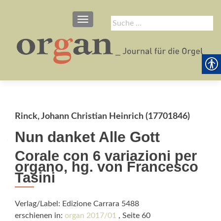
SCHALTE NAVIGATION
Suche
nach:
Rinck, Johann Christian Heinrich (17701846)
Nun danket Alle Gott
Corale con 6 variazioni per
organo, hg. von Francesco
Tasini
Verlag/Label: Edizione Carrara 5488
erschienen in:
organ 2017/01
, Seite 60