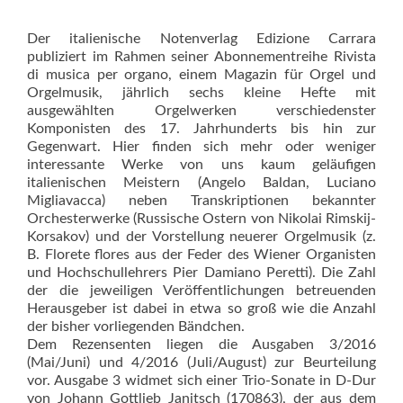
Der italienische Notenverlag Edizione Carrara
publiziert im Rahmen seiner Abonnementreihe Rivista
di musica per organo, einem Magazin für Orgel und
Orgelmusik, jährlich sechs kleine Hefte mit
ausgewählten Orgelwerken verschiedenster
Komponisten des 17. Jahrhunderts bis hin zur
Gegenwart. Hier finden sich mehr oder weniger
interessante Wer­ke von uns kaum geläufigen
italienischen Meistern (Angelo Baldan, Luciano
Migliavacca) neben Transkriptionen bekannter
Orchesterwerke (Russische Ostern von Nikolai Rimskij-
Korsakov) und der Vorstellung neuerer Orgelmusik (z.
B. Florete flores aus der Feder des Wiener Organisten
und Hochschullehrers Pier Damiano Peretti). Die Zahl
der die jeweiligen Veröffentlichungen betreuenden
Herausgeber ist dabei in etwa so groß wie die Anzahl
der bisher vorliegenden Bändchen.
Dem Rezensenten liegen die Ausgaben 3/2016
(Mai/Juni) und 4/2016 (Juli/August) zur Beurteilung
vor. Ausgabe 3 widmet sich einer Trio-Sonate in D-Dur
von Johann Gottlieb Janitsch (170863), der aus dem