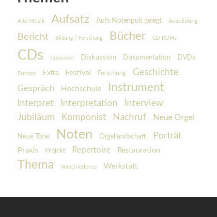
Aufsatz
Aufs Notenpult gelegt
Alte Musik
Ausbildung
Bücher
Bericht
Bildung / Forschung
CD-ROMs
CDs
Diskussion
Dokumentation
DVDs
Crossover
Geschichte
Festival
Extra
Europa
Forschung
Instrument
Gespräch
Hochschule
Interpretation
Interview
Interpret
Jubiläum
Komponist
Nachruf
Neue Orgel
Noten
Porträt
Orgellandschaft
Neue Töne
Praxis
Repertoire
Restauration
Projekt
Thema
Werkstatt
Verschiedenes