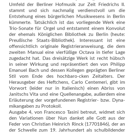
Umfeld der Berliner Hofmusik zur Zeit Friedrichs II.
stammt und sich nachmalig verdienstvoll um die
Entstehung eines bürgerlichen Musikwesens in Berlin
kümmerte. Tatsächlich ist das vorliegende Werk eine
Trio-Sonate für Orgel und entstammt einem Konvolut
der ehemals Königlichen Bibliothek zu Berlin (heute:
Preußische Staats-Bibliothek). Interessant ist eine
offensichtlich originale Registrieranweisung, die dem
zweiten Manual eine vierfüßige Octava in tiefer Lage
zugedacht hat. Das dreisätzige Werk ist recht hübsch
in seiner Wirkung und repräsentiert den von Philipp
Emanuel Bach und dessen Kollegen geprägten Berliner
Stil vom Ende des hochbaro-cken Zeitalters. Der
Heraus­geber des Heftchens, Carlo Centemeri, gibt im
Vorwort (leider nur in Italienisch) einen Abriss von
Janitschs Vita und eine Quellenangabe, außerdem eine
Erläuterung der vorgefundenen Registrier- bzw. Dyna­
mik­angaben zu Protokoll.
Ausgabe 4, von Francesco Tasini betreut, widmet sich
den Variationen über Nun danket alle Gott aus der
Feder von Christian Heinrich Rinck (17701846), der an
der Schwelle zum 19. Jahrhundert als schulbildender