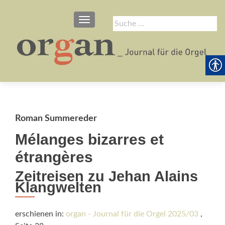
SCHALTE NAVIGATION
Suche
nach:
Roman Summereder
Mélanges bizarres et
étrangères
Zeitreisen zu Jehan Alains
Klangwelten
erschienen in:
organ - Journal für die Orgel 2025/03
,