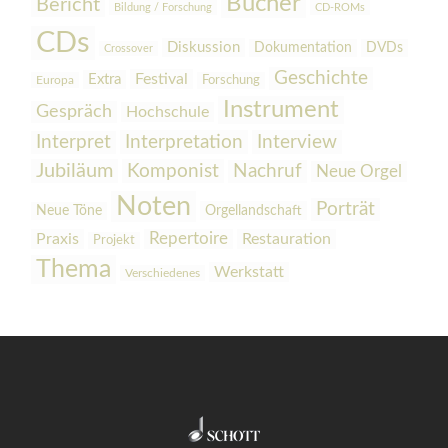
Bücher
Bericht
Bildung / Forschung
CD-ROMs
CDs
Diskussion
Dokumentation
DVDs
Crossover
Geschichte
Festival
Extra
Europa
Forschung
Instrument
Gespräch
Hochschule
Interpretation
Interview
Interpret
Jubiläum
Komponist
Nachruf
Neue Orgel
Noten
Porträt
Orgellandschaft
Neue Töne
Praxis
Repertoire
Restauration
Projekt
Thema
Werkstatt
Verschiedenes