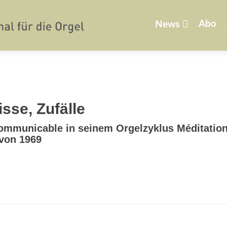
Zum
Inhalt
Abo
News
springen
sse, Zufälle
mmunicable in seinem Orgelzyklus Méditatio
 von 1969