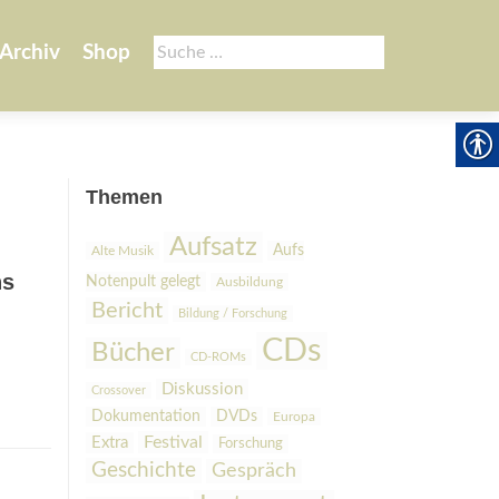
Suche
Archiv
Shop
nach:
Themen
Aufsatz
Aufs
Alte Musik
ns
Notenpult gelegt
Ausbildung
Bericht
Bildung / Forschung
CDs
Bücher
CD-ROMs
Diskussion
Crossover
Dokumentation
DVDs
Europa
Festival
Extra
Forschung
Geschichte
Gespräch