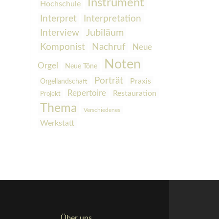
Instrument
Hochschule
Interpretation
Interpret
Interview
Jubiläum
Komponist
Nachruf
Neue
Noten
Orgel
Neue Töne
Porträt
Praxis
Orgellandschaft
Repertoire
Restauration
Projekt
Thema
Verschiedenes
Werkstatt
Über uns