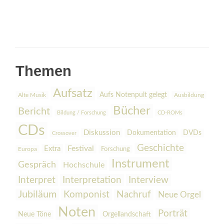
Themen
Aufsatz
Aufs Notenpult gelegt
Alte Musik
Ausbildung
Bücher
Bericht
Bildung / Forschung
CD-ROMs
CDs
Diskussion
Dokumentation
DVDs
Crossover
Geschichte
Festival
Extra
Europa
Forschung
Instrument
Gespräch
Hochschule
Interpretation
Interview
Interpret
Jubiläum
Komponist
Nachruf
Neue Orgel
Noten
Porträt
Orgellandschaft
Neue Töne