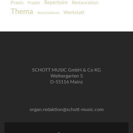
Praxis
Repertoire
Restauration
Projekt
Thema
Werkstatt
Verschiedenes
SCHOTT MUSIC GmbH & Co KG
Weihergarten 5
D-55116 Mainz
organ.redaktion@schott-music.com