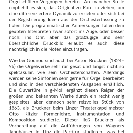
Orgelschülern Vergnügen bereitet. An mancher Stelle
empfiehlt es sich, das Original zu Rate zu ziehen, um
eine differenziertere Dynamik zu erzielen oder sich bei
der Registrierung Ideen aus der Orchesterfassung zu
holen. Die programmatischen Anmerkungen fallen dem
geübten Interpreten zwar sofort ins Auge, oder besser
noch: ins Ohr, aber das großzügige und sehr
übersichtliche Druckbild erlaubt es auch, diese
nachträglich in die Noten einzutragen.
Wie bei Gounod sind auch bei Anton Bruckner (1824–
96) die Orgelwerke sehr rar gesät und längst nicht so
spektakulär, wie sein Orchesterschaffen. Allerdings
werden seine Sinfonien sehr gerne für Orgel bearbeitet
und sind in den verschiedensten Ausgaben erhältlich.
Die Ouvertüre in g-Moll ergänzt diesen Reigen der
großen und bekannten Werke durch ein recht wenig
gespieltes, aber dennoch sehr reizvolles Stück von
1863, als Bruckner beim Linzer Theaterkapellmeister
Otto Kitzler Formenlehre, Instrumentation und
Komposition studierte. Dieser ließ Bruckner als
Vorbereitung auf die Aufführungen von Wagners
Tannhäuser in Linz die Partitur studieren, was bei