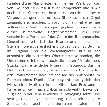
funèbre d’une Marionette liegt hier ein Werk vor, das
von Gounod 1872 für Klavier komponiert und 1879
auch für Orchester bearbeitet wurde – beste
Voraussetzungen also, um das Stück auch der Orgel
zugänglich zu machen. Ursprünglich als Teil einer nie
vollendeten Suite burlesque geplant, erweist sich
dieser humorvolle Begräbnismarsch als eine
verschmitzte Paro­die auf das Genre des Trauermarschs.
Depenheuer geht bei der Bearbeitung an mancher
Stelle ein wenig vereinfachend vor, so gleich zu Beginn:
Im Original sind die Vorschlagnoten nur in der
ansonsten oktavierenden Oberstimme vorhanden, die
Unterstimme fehlt, wie auch die ersten 15 Takte des
Stücks. Das eigentliche Programm Gounods, das im
Notentext vermerkt ist, ist so leider des Grundes für
den Trauermarsch beraubt: der Tod der Marionette im
Rahmen eines Duells. Man beginnt also gleich den
Marsch in d-Moll, der in der Mitte – laut Programm –
für eine Einkehr nach D-Dur umschwenkt, bevor der
Zug sich in der Reprise wieder in Bewegung setzt. Eine
sehr gelungene Neuerscheinung, die durch die gute
Spielbarkeit auch ambitionierten Laien und