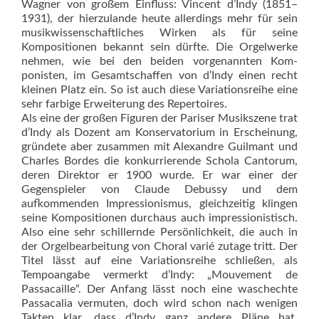
Wagner von großem Einfluss: Vincent d’Indy (1851–
1931), der hierzulande heute allerdings mehr für sein
musikwissen­schaft­liches Wirken als für seine
Kompositionen bekannt sein dürfte. Die Orgelwerke
nehmen, wie bei den beiden vorgenannten Kom­
ponisten, im Gesamtschaffen von d’Indy einen recht
kleinen Platz ein. So ist auch diese Variationsreihe eine
sehr farbige Erweiterung des Repertoires.
Als eine der großen Figuren der Pariser Musikszene trat
d’Indy als Dozent am Konservatorium in Erscheinung,
gründete aber zusammen mit Alexandre Guilmant und
Charles Bordes die konkurrierende Schola Cantorum,
deren Direktor er 1900 wurde. Er war einer der
Gegenspieler von Claude Debussy und dem
aufkommenden Impressionismus, gleichzeitig klingen
seine Kompositionen durchaus auch impressionistisch.
Also eine sehr schillernde Persönlichkeit, die auch in
der Orgelbearbeitung von Choral varié zutage tritt. Der
Titel lässt auf eine Variationsreihe schließen, als
Tempoangabe vermerkt d’Indy: „Mouvement de
Passacaille“. Der Anfang lässt noch eine waschechte
Passacalia vermuten, doch wird schon nach wenigen
Takten klar, dass d’Indy ganz andere Pläne hat.