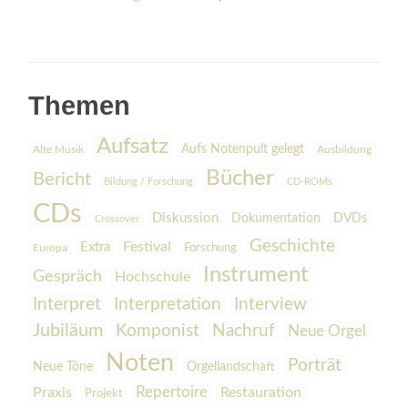
Themen
Aufsatz
Aufs Notenpult gelegt
Alte Musik
Ausbildung
Bücher
Bericht
Bildung / Forschung
CD-ROMs
CDs
Diskussion
Dokumentation
DVDs
Crossover
Geschichte
Festival
Extra
Europa
Forschung
Instrument
Gespräch
Hochschule
Interpretation
Interview
Interpret
Jubiläum
Komponist
Nachruf
Neue Orgel
Noten
Porträt
Orgellandschaft
Neue Töne
Praxis
Repertoire
Restauration
Projekt