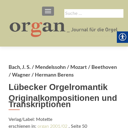
SCHALTE NAVIGATION
Suche
nach:
Bach, J. S. / Mendelssohn / Mozart / Beethoven
/ Wagner / Hermann Berens
Lübecker Orgelromantik
Originalkompositionen und
Transkriptionen
Verlag/Label: Motette
erschienen in:
organ 2001/02
, Seite 50